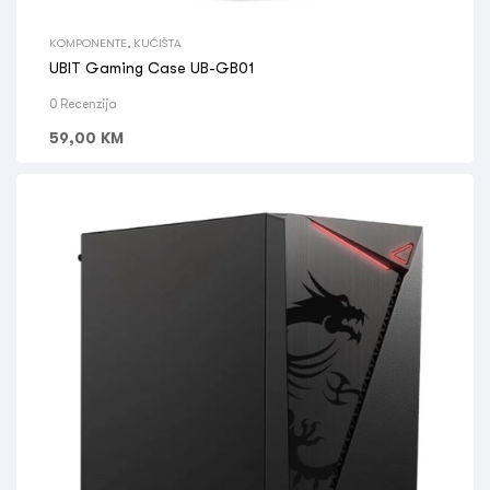
KOMPONENTE
,
KUĆIŠTA
UBIT Gaming Case UB-GB01
0 Recenzija
59,00
KM