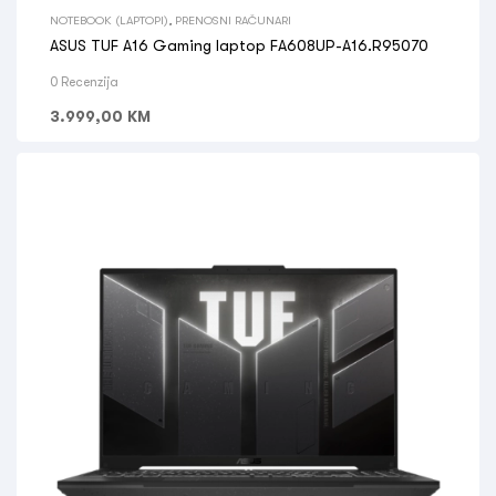
NOTEBOOK (LAPTOPI)
,
PRENOSNI RAČUNARI
ASUS TUF A16 Gaming laptop FA608UP-A16.R95070
0 Recenzija
3.999,00
KM