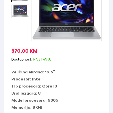
870,00
KM
Dostupnost:
NA STANJU
Veličina ekrana:
15.6”
Procesor:
Intel
Tip procesora:
Core i3
Broj jezgara:
8
Model procesora:
N305
Memorija:
8 GB