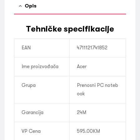
Opis
Tehničke specifikacije
EAN
4711121741852
Ime proizvođača
Acer
Grupa
Prenosni PC noteb
ook
Garancija
24M
VP Cena
595.00
KM