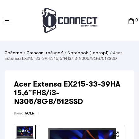
0
Početna
/
Prenosni računari
/
Notebook (Laptopi)
/ Acer
Extensa EX215-33-39HA 15,6”FHS/i3-N305/8GB/512SSD
Acer Extensa EX215-33-39HA
15,6”FHS/i3-
N305/8GB/512SSD
Brend:
ACER