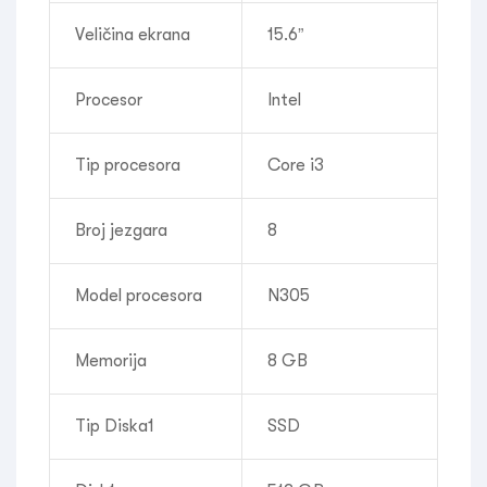
Veličina ekrana
15.6”
Procesor
Intel
Tip procesora
Core i3
Broj jezgara
8
Model procesora
N305
Memorija
8 GB
Tip Diska1
SSD