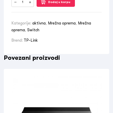
Dodaj u korpu
Kategorije:
aktivna
,
Mrežna oprema
,
Mrežna
oprema
,
Switch
Brend:
TP-Link
Povezani proizvodi