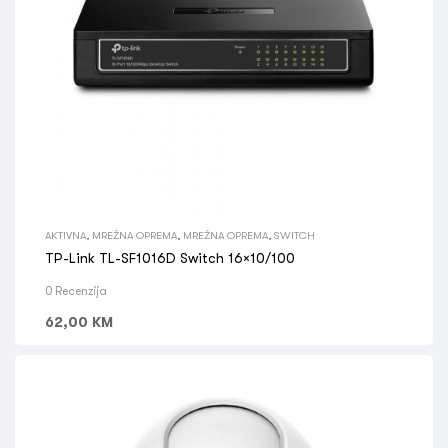
AKTIVNA
,
MREŽNA OPREMA
,
MREŽNA OPREMA
,
SWITCH
TP-Link TL-SF1016D Switch 16×10/100
0 Recenzija
62,00
KM