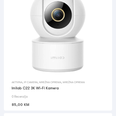
AKTIVNA
,
IP CAMERA
,
MREŽNA OPREMA
,
MREŽNA OPREMA
Imilab C22 3K Wi-Fi Kamera
0 Recenzija
85,00
KM