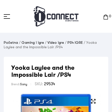
0
Početna
/
Gaming i igre
/
Video igre
/
PS4 IGRE
/ Yooka
Laylee and the Impossible Lair /PS4
Yooka Laylee and the
Impossible Lair /PS4
SKU:
29534
Brend:
Sony