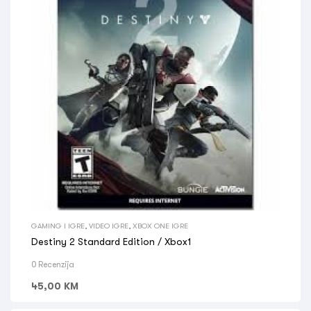
GAMING I IGRE
,
VIDEO IGRE
,
XBOX ONE IGRE
Destiny 2 Standard Edition / Xbox1
0 Recenzija
45,00
KM