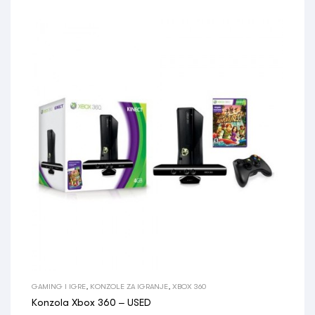
GAMING I IGRE
,
KONZOLE ZA IGRANJE
,
XBOX 360
Konzola Xbox 360 – USED