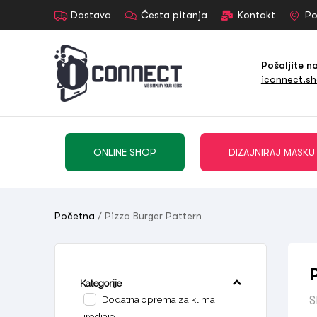
Dostava
Česta pitanja
Kontakt
Po
Pošaljite n
iconnect.s
ONLINE SHOP
DIZAJNIRAJ MASKU
Početna
/ Pizza Burger Pattern
Kategorije
Dodatna oprema za klima
S
uredjaje