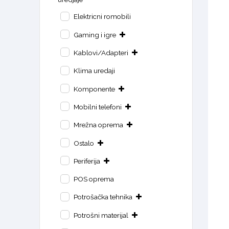
Elektricni romobili
Gaming i igre
Kablovi/Adapteri
Klima uredaji
Komponente
Mobilni telefoni
Mrežna oprema
Ostalo
Periferija
POS oprema
Potrošačka tehnika
Potrošni materijal