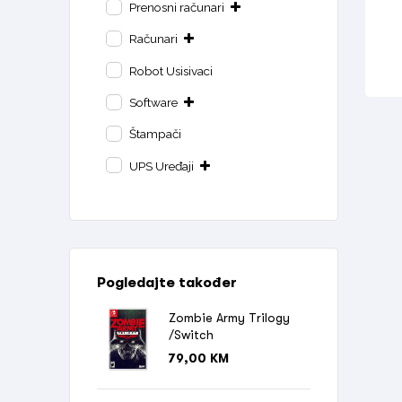
Prenosni računari
Računari
Robot Usisivaci
Software
Štampači
UPS Uređaji
Pogledajte također
Zombie Army Trilogy
/Switch
79,00
KM