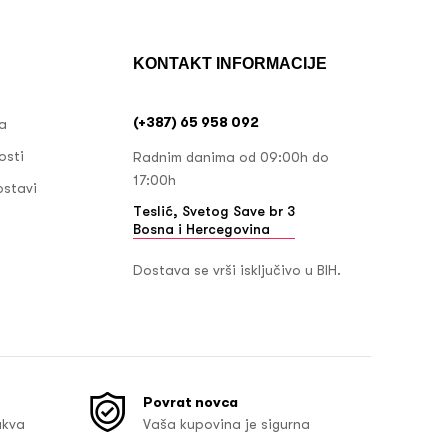
KONTAKT INFORMACIJE
(+387) 65 958 092
ja
osti
Radnim danima od 09:00h do
17:00h
ostavi
Teslić, Svetog Save br 3
Bosna i Hercegovina
Dostava se vrši isključivo u BIH.
Povrat novca
akva
Vaša kupovina je sigurna