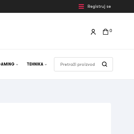
Registruj se
0
GAMING
TEHNIKA