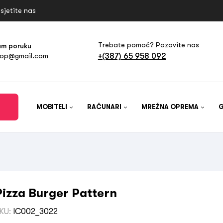
sjetite nas
Trebate pomoć? Pozovite nas
am poruku
+(387) 65 958 092
hop@gmail.com
MOBITELI
RAČUNARI
MREŽNA OPREMA
Pizza Burger Pattern
KU:
IC002_3022