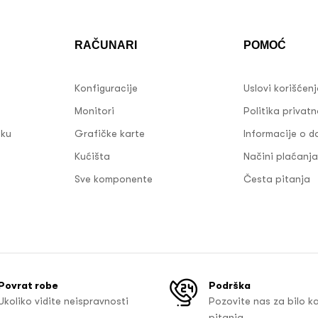
RAČUNARI
POMOĆ
Konfiguracije
Uslovi korišćen
Monitori
Politika privatn
sku
Grafičke karte
Informacije o d
Kućišta
Načini plaćanja
Sve komponente
Česta pitanja
Povrat robe
Podrška
Ukoliko vidite neispravnosti
Pozovite nas za bilo k
pitanja