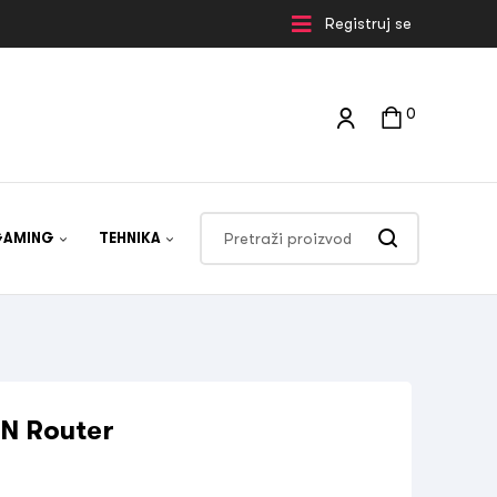
Registruj se
0
GAMING
TEHNIKA
N Router