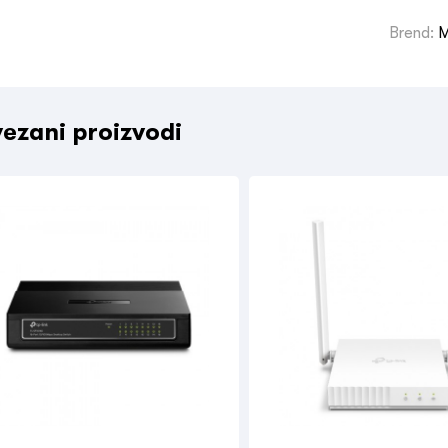
Brend:
M
ezani proizvodi