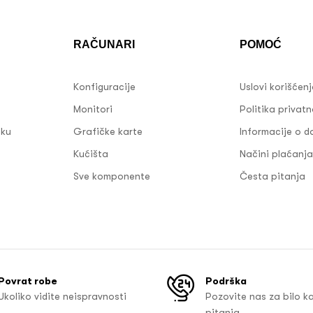
RAČUNARI
POMOĆ
Konfiguracije
Uslovi korišćen
Monitori
Politika privatn
sku
Grafičke karte
Informacije o d
Kućišta
Načini plaćanja
Sve komponente
Česta pitanja
Povrat robe
Podrška
Ukoliko vidite neispravnosti
Pozovite nas za bilo k
pitanja