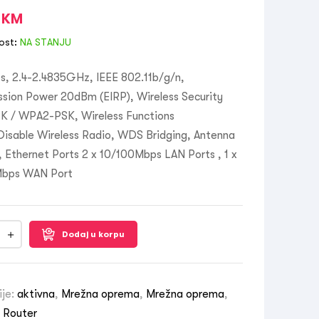
0
KM
ost:
NA STANJU
, 2.4-2.4835GHz, IEEE 802.11b/g/n,
ssion Power 20dBm (EIRP), Wireless Security
 / WPA2-PSK, Wireless Functions
Disable Wireless Radio, WDS Bridging, Antenna
, Ethernet Ports 2 x 10/100Mbps LAN Ports , 1 x
Mbps WAN Port
Dodaj u korpu
ije:
aktivna
,
Mrežna oprema
,
Mrežna oprema
,
s Router