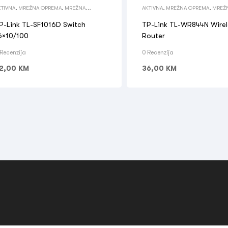
KTIVNA
,
MREŽNA OPREMA
,
MREŽNA
AKTIVNA
,
MREŽNA OPREMA
,
MREŽ
PREMA
,
SWITCH
OPREMA
,
WIRELESS ROUTER
P-Link TL-SF1016D Switch
TP-Link TL-WR844N Wirel
6×10/100
Router
 Recenzija
0 Recenzija
2,00
KM
36,00
KM