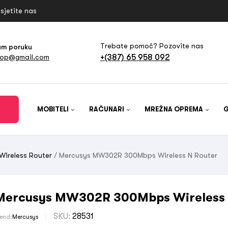
sjetite nas
Trebate pomoć? Pozovite nas
am poruku
+(387) 65 958 092
hop@gmail.com
MOBITELI
RAČUNARI
MREŽNA OPREMA
Wireless Router
/ Mercusys MW302R 300Mbps Wireless N Router
Mercusys MW302R 300Mbps Wireless 
SKU:
28531
rend:
Mercusys