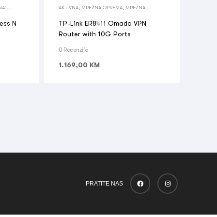
NA
AKTIVNA
,
MREŽNA OPREMA
,
MREŽNA
OPREMA
,
WIRELESS ROUTER
ess N
TP-Link ER8411 Omada VPN
Router with 10G Ports
0 Recenzija
1.169,00
KM
PRATITE NAS