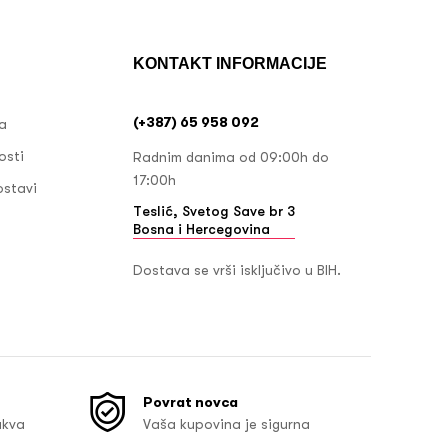
KONTAKT INFORMACIJE
(+387) 65 958 092
ja
osti
Radnim danima od 09:00h do
17:00h
ostavi
Teslić, Svetog Save br 3
Bosna i Hercegovina
Dostava se vrši isključivo u BIH.
Povrat novca
akva
Vaša kupovina je sigurna