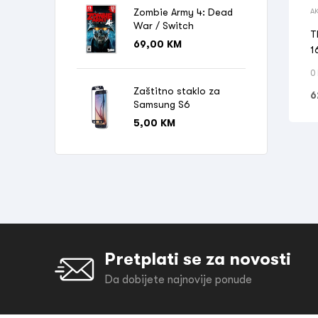
A
Zombie Army 4: Dead
O
War / Switch
T
69,00
KM
1
0
Zaštitno staklo za
6
Samsung S6
5,00
KM
Pretplati se za novosti
Da dobijete najnovije ponude