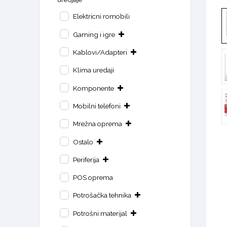
Elektricni romobili
Gaming i igre
Kablovi/Adapteri
Klima uredaji
Komponente
Mobilni telefoni
Mrežna oprema
Ostalo
Periferija
POS oprema
Potrošačka tehnika
Potrošni materijal