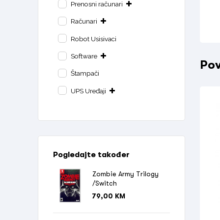
Prenosni računari
Računari
Robot Usisivaci
Software
Pov
Štampači
UPS Uređaji
Pogledajte također
Zombie Army Trilogy
/Switch
79,00
KM