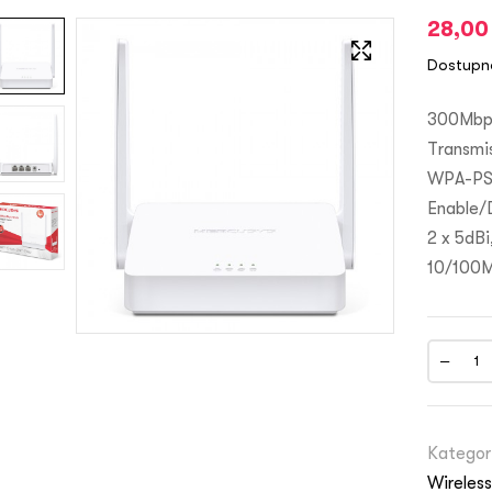
28,0
Dostupn
300Mbps
Transmi
WPA-PSK
Enable/
2 x 5dBi
10/100
Kategor
Wireles