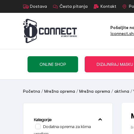
Dostava
Česta pitanja
Kontakt
Po
Pošaljite n
iconnect.s
ONLINE SHOP
DIZAJNIRAJ MASKU
Početna
/
Mrežna oprema
/
Mrežna oprema
/
aktivna
/
Kategorije
Dodatna oprema za klima
B
uredjaje