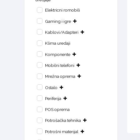
Elektricni romobili
Gaming i igre
Kablovi/Adapteri
Klima uredaji
Komponente
Mobilni telefoni
Mrežna oprema
Ostalo
Periferija
POS oprema
Potrošačka tehnika
Potrošni materijal