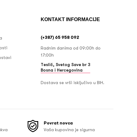
KONTAKT INFORMACIJE
(+387) 65 958 092
ja
osti
Radnim danima od 09:00h do
17:00h
ostavi
Teslić, Svetog Save br 3
Bosna i Hercegovina
Dostava se vrši isključivo u BIH.
Povrat novca
akva
Vaša kupovina je sigurna