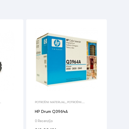
POTROŠNI MATERIJAL
,
POTROŠNI
MATERIJAL
,
TONERI
HP Drum Q3964A
0 Recenzija