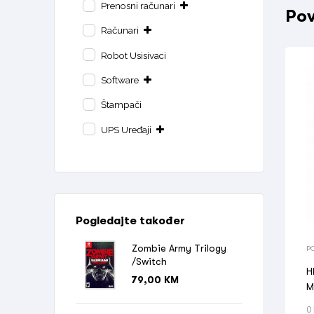
Prenosni računari
Pov
Računari
Robot Usisivaci
Software
Štampači
UPS Uređaji
Pogledajte također
Zombie Army Trilogy
P
M
/Switch
H
79,00
KM
M
0