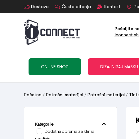
Dostava
Česta pitanja
Kontakt
Po
Pošaljite n
iconnect.s
ONLINE SHOP
DIZAJNIRAJ MASKU
Početna
/
Potrošni materijal
/
Potrošni materijal
/
Tint
Kategorije
Dodatna oprema za klima
B
uredjaje