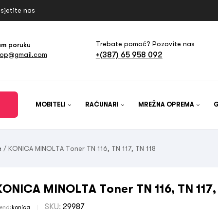
sjetite nas
Trebate pomoć? Pozovite nas
am poruku
+(387) 65 958 092
hop@gmail.com
MOBITELI
RAČUNARI
MREŽNA OPREMA
e
/ KONICA MINOLTA Toner TN 116, TN 117, TN 118
KONICA MINOLTA Toner TN 116, TN 117,
SKU:
29987
rend:
konica