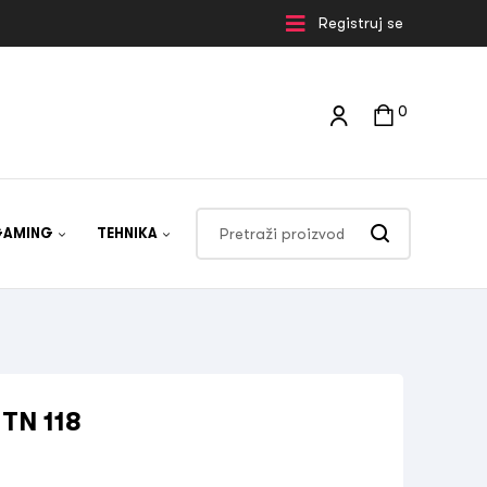
Registruj se
0
GAMING
TEHNIKA
 TN 118