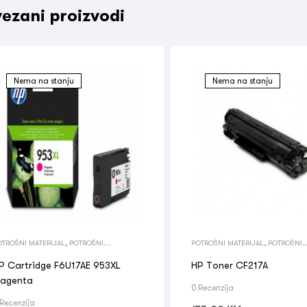
ezani proizvodi
Nema na stanju
Nema na stanju
OTROŠNI MATERIJAL
,
POTROŠNI
POTROŠNI MATERIJAL
,
POTROŠNI
ATERIJAL
,
TINTE
MATERIJAL
,
TONERI
P Cartridge F6U17AE 953XL
HP Toner CF217A
agenta
0 Recenzija
 Recenzija