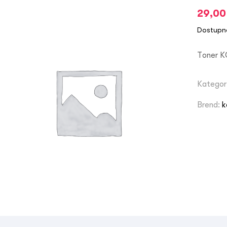
29,0
Dostupn
Toner K
Kategor
Brend:
k