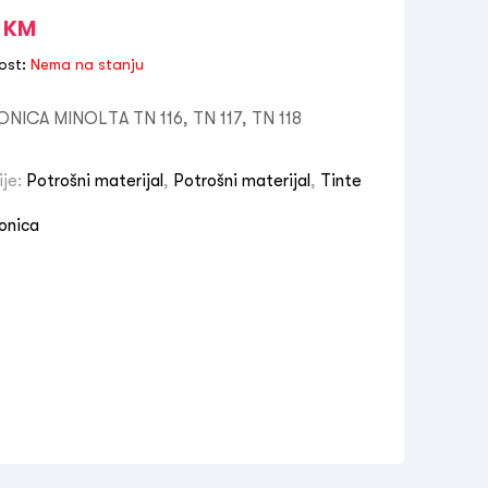
0
KM
ost:
Nema na stanju
ONICA MINOLTA TN 116, TN 117, TN 118
ije:
Potrošni materijal
,
Potrošni materijal
,
Tinte
onica