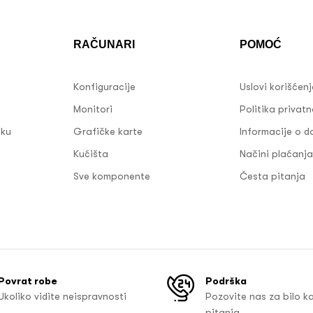
RAČUNARI
POMOĆ
Konfiguracije
Uslovi korišćen
Monitori
Politika privatn
sku
Grafičke karte
Informacije o d
Kućišta
Načini plaćanja
Sve komponente
Česta pitanja
Povrat robe
Podrška
Ukoliko vidite neispravnosti
Pozovite nas za bilo k
pitanja