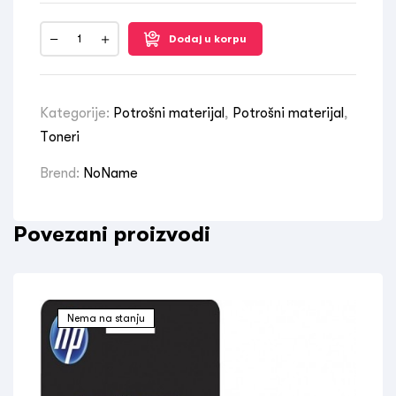
Dodaj u korpu
Kategorije:
Potrošni materijal
,
Potrošni materijal
,
Toneri
Brend:
NoName
Povezani proizvodi
Nema na stanju