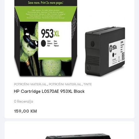
POTROŠNI MATERIJAL
,
POTROŠNI MATERIJAL
,
TINTE
HP Cartridge L0S70AE 953XL Black
0 Recenzija
159,00
KM