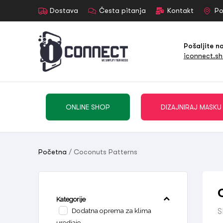
Dostava
Česta pitanja
Kontakt
Po
Pošaljite n
iconnect.s
ONLINE SHOP
DIZAJNIRAJ MASKU
Početna
/ Coconuts Patterns
Kategorije
Dodatna oprema za klima
S
uredjaje