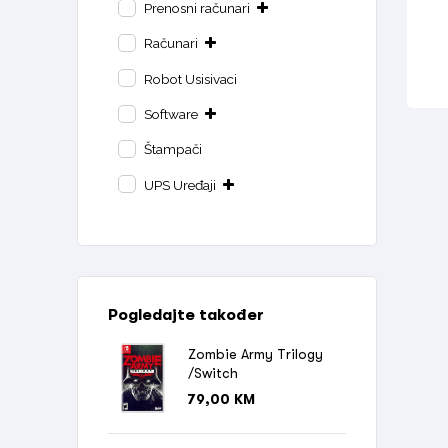
Prenosni računari
Računari
Robot Usisivaci
Software
Štampači
UPS Uređaji
Pogledajte također
Zombie Army Trilogy
/Switch
79,00
KM