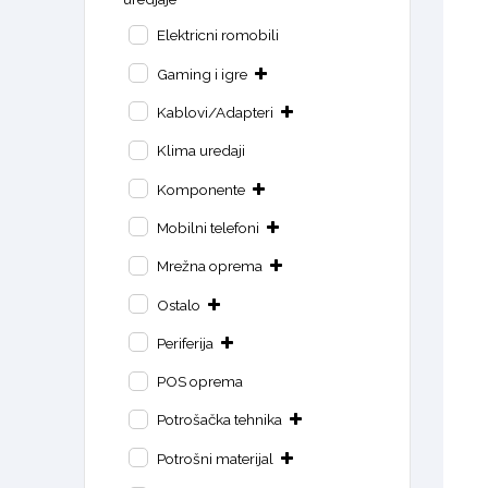
Elektricni romobili
Gaming i igre
Kablovi/Adapteri
Klima uredaji
Komponente
Mobilni telefoni
Mrežna oprema
Ostalo
Periferija
POS oprema
Potrošačka tehnika
Potrošni materijal