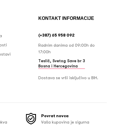
KONTAKT INFORMACIJE
(+387) 65 958 092
ja
osti
Radnim danima od 09:00h do
17:00h
ostavi
Teslić, Svetog Save br 3
Bosna i Hercegovina
Dostava se vrši isključivo u BIH.
Povrat novca
akva
Vaša kupovina je sigurna