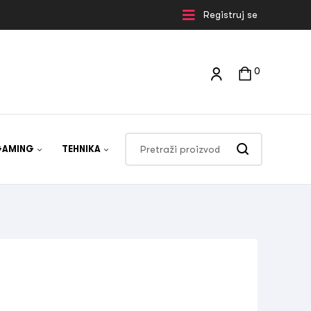
Registruj se
0
GAMING
TEHNIKA