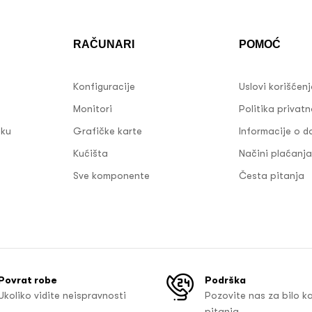
RAČUNARI
POMOĆ
Konfiguracije
Uslovi korišćen
Monitori
Politika privatn
sku
Grafičke karte
Informacije o d
Kućišta
Načini plaćanja
Sve komponente
Česta pitanja
Povrat robe
Podrška
Ukoliko vidite neispravnosti
Pozovite nas za bilo k
pitanja