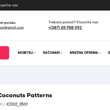
sjetite nas
Trebate pomoć? Pozovite nas
am poruku
+(387) 65 958 092
hop@gmail.com
MOBITELI
RAČUNARI
MREŽNA OPREMA
Coconuts Patterns
KU:
IC002_3501