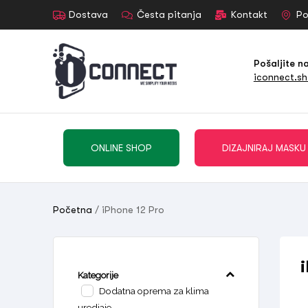
Dostava
Česta pitanja
Kontakt
Po
Pošaljite n
iconnect.s
ONLINE SHOP
DIZAJNIRAJ MASKU
Početna
/ iPhone 12 Pro
Kategorije
Dodatna oprema za klima
uredjaje