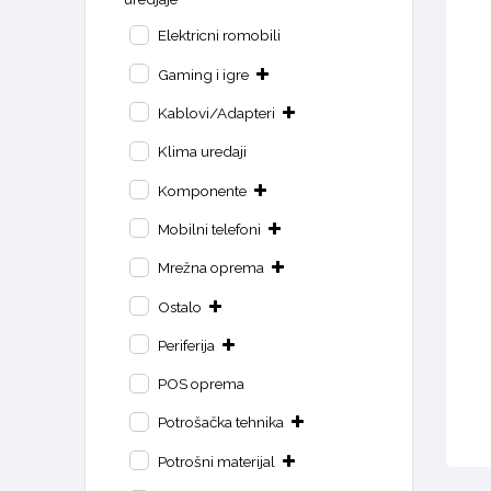
Elektricni romobili
Gaming i igre
Kablovi/Adapteri
Klima uredaji
Komponente
Mobilni telefoni
Mrežna oprema
Ostalo
Periferija
POS oprema
Potrošačka tehnika
Potrošni materijal