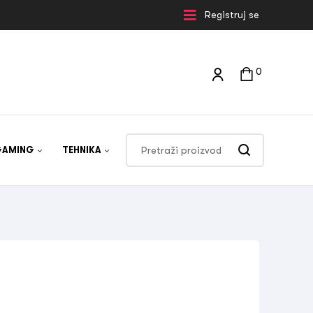
Registruj se
0
GAMING
TEHNIKA