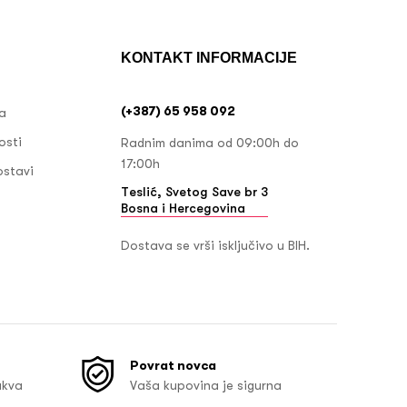
KONTAKT INFORMACIJE
(+387) 65 958 092
ja
osti
Radnim danima od 09:00h do
17:00h
ostavi
Teslić, Svetog Save br 3
Bosna i Hercegovina
Dostava se vrši isključivo u BIH.
Povrat novca
akva
Vaša kupovina je sigurna