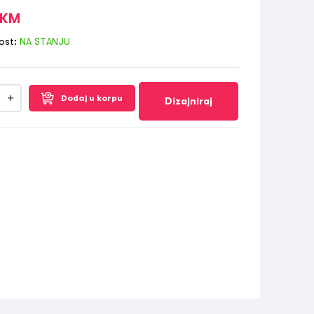
KM
ost:
NA STANJU
Dodaj u korpu
Dizajniraj