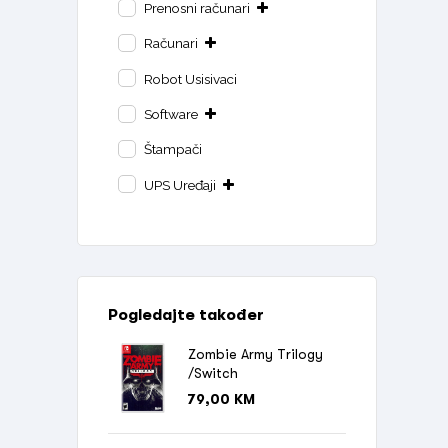
Prenosni računari
Računari
Robot Usisivaci
Software
Štampači
UPS Uređaji
Pogledajte također
Zombie Army Trilogy
/Switch
79,00
KM