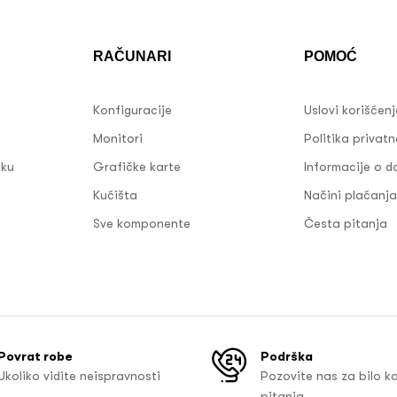
RAČUNARI
POMOĆ
Konfiguracije
Uslovi korišćen
Monitori
Politika privatn
sku
Grafičke karte
Informacije o d
Kućišta
Načini plaćanja
Sve komponente
Česta pitanja
Povrat robe
Podrška
Ukoliko vidite neispravnosti
Pozovite nas za bilo k
pitanja