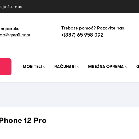
sjetite nas
Trebate pomoć? Pozovite nas
am poruku
+(387) 65 958 092
hop@gmail.com
MOBITELI
RAČUNARI
MREŽNA OPREMA
iPhone 12 Pro