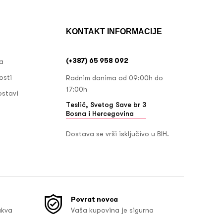
KONTAKT INFORMACIJE
(+387) 65 958 092
ja
osti
Radnim danima od 09:00h do
17:00h
ostavi
Teslić, Svetog Save br 3
Bosna i Hercegovina
Dostava se vrši isključivo u BIH.
Povrat novca
akva
Vaša kupovina je sigurna