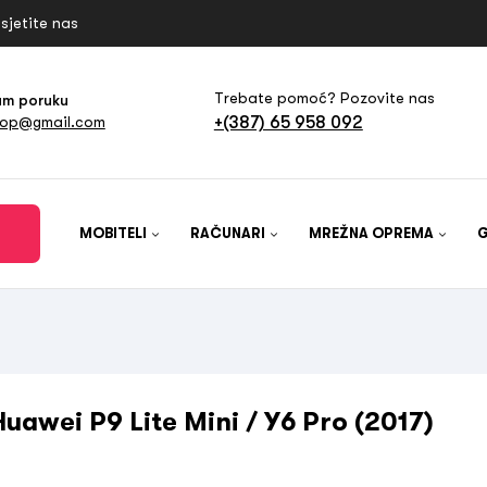
sjetite nas
Trebate pomoć? Pozovite nas
am poruku
+(387) 65 958 092
hop@gmail.com
MOBITELI
RAČUNARI
MREŽNA OPREMA
Huawei P9 Lite Mini / Y6 Pro (2017)