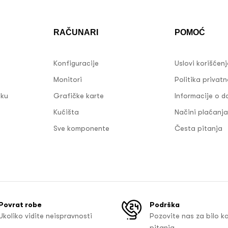
RAČUNARI
POMOĆ
Konfiguracije
Uslovi korišćen
Monitori
Politika privatn
sku
Grafičke karte
Informacije o d
Kućišta
Načini plaćanja
Sve komponente
Česta pitanja
Povrat robe
Podrška
Ukoliko vidite neispravnosti
Pozovite nas za bilo k
pitanja