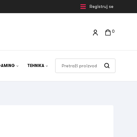
Registruj se
0
GAMING
TEHNIKA