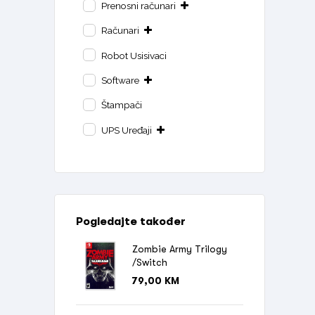
Prenosni računari
Računari
Robot Usisivaci
Software
Štampači
UPS Uređaji
Pogledajte također
Zombie Army Trilogy
/Switch
79,00
KM