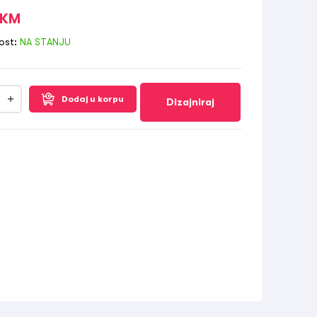
KM
ost:
NA STANJU
Dodaj u korpu
Dizajniraj