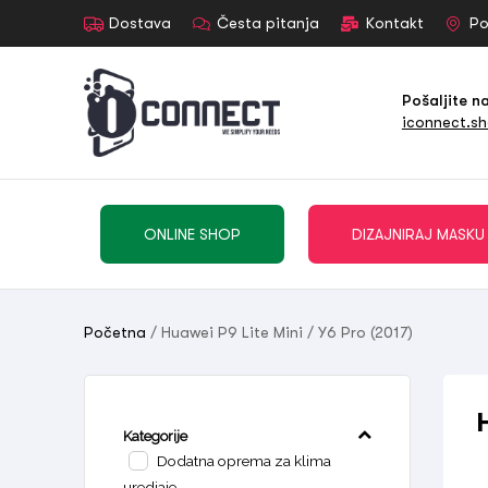
Dostava
Česta pitanja
Kontakt
Po
Pošaljite n
iconnect.s
ONLINE SHOP
DIZAJNIRAJ MASKU
Početna
/ Huawei P9 Lite Mini / Y6 Pro (2017)
Kategorije
Dodatna oprema za klima
uredjaje