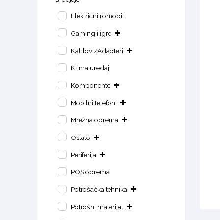
Elektricni romobili
Gaming i igre
Kablovi/Adapteri
Klima uredaji
Komponente
Mobilni telefoni
Mrežna oprema
Ostalo
Periferija
POS oprema
Potrošačka tehnika
Potrošni materijal