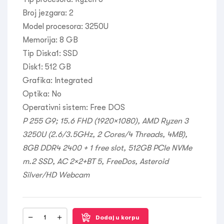
Broj jezgara:
2
Model procesora:
3250U
Memorija:
8 GB
Tip Diska1:
SSD
Disk1:
512 GB
Grafika:
Integrated
Optika:
No
Operativni sistem:
Free DOS
P 255 G9; 15.6 FHD (1920×1080), AMD Ryzen 3
3250U (2.6/3.5GHz, 2 Cores/4 Threads, 4MB),
8GB DDR4 2400 + 1 free slot, 512GB PCIe NVMe
m.2 SSD, AC 2×2+BT 5, FreeDos, Asteroid
Silver/HD Webcam
Dodaj u korpu