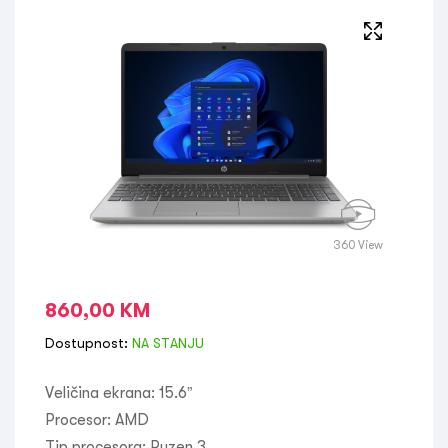
360 View
860,00
KM
Dostupnost:
NA STANJU
Veličina ekrana:
15.6”
Procesor:
AMD
Tip procesora:
Ryzen 3