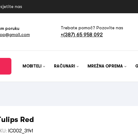
sjetite nas
Trebate pomoć? Pozovite nas
am poruku
+(387) 65 958 092
hop@gmail.com
MOBITELI
RAČUNARI
MREŽNA OPREMA
Tulips Red
KU:
IC002_3141