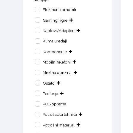
Elektricni romobili
Gaming i igre
Kablovi/Adapteri
Klima uredaji
Komponente
Mobilni telefoni
Mrežna oprema
Ostalo
Periferija
POS oprema
Potrošačka tehnika
Potrošni materijal