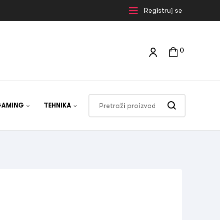
Registruj se
0
GAMING
TEHNIKA