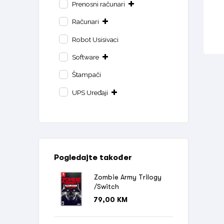
Prenosni računari
Računari
Robot Usisivaci
Software
Štampači
UPS Uređaji
Pogledajte također
Zombie Army Trilogy
/Switch
79,00
KM