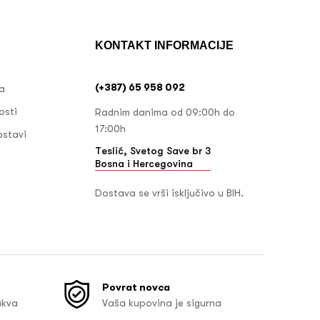
KONTAKT INFORMACIJE
(+387) 65 958 092
ja
osti
Radnim danima od 09:00h do
17:00h
ostavi
Teslić, Svetog Save br 3
Bosna i Hercegovina
Dostava se vrši isključivo u BIH.
Povrat novca
akva
Vaša kupovina je sigurna