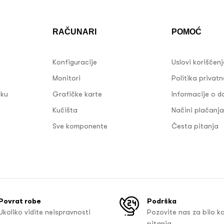
RAČUNARI
POMOĆ
Konfiguracije
Uslovi korišćen
Monitori
Politika privatn
sku
Grafičke karte
Informacije o d
Kućišta
Načini plaćanja
Sve komponente
Česta pitanja
Povrat robe
Podrška
Ukoliko vidite neispravnosti
Pozovite nas za bilo k
pitanja