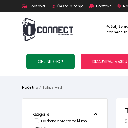
Dostava
Česta pitanja
Kontakt
Po
Pošaljite n
iconnect.s
ONLINE SHOP
DIZAJNIRAJ MASKU
Početna
/ Tulips Red
Kategorije
Dodatna oprema za klima
S
uredjaje