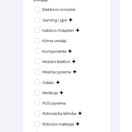
Elektricni romobili
Gaming i igre
Kablovi/Adapteri
Klima uredaji
Komponente
Mobilni telefoni
Mrežna oprema
Ostalo
Periferija
POS oprema
Potrošačka tehnika
Potrošni materijal