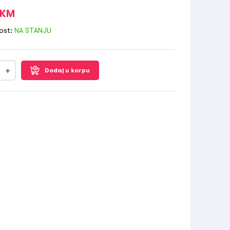
KM
ost:
NA STANJU
Dodaj u korpu