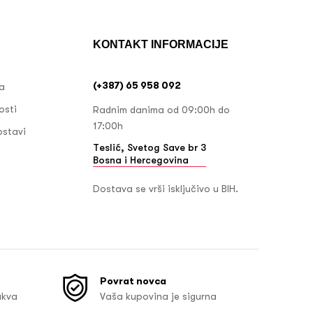
KONTAKT INFORMACIJE
(+387) 65 958 092
ja
osti
Radnim danima od 09:00h do
17:00h
ostavi
Teslić, Svetog Save br 3
Bosna i Hercegovina
Dostava se vrši isključivo u BIH.
Povrat novca
akva
Vaša kupovina je sigurna