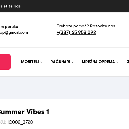
sjetite nas
Trebate pomoć? Pozovite nas
am poruku
+(387) 65 958 092
hop@gmail.com
MOBITELI
RAČUNARI
MREŽNA OPREMA
Summer Vibes 1
KU:
IC002_3728