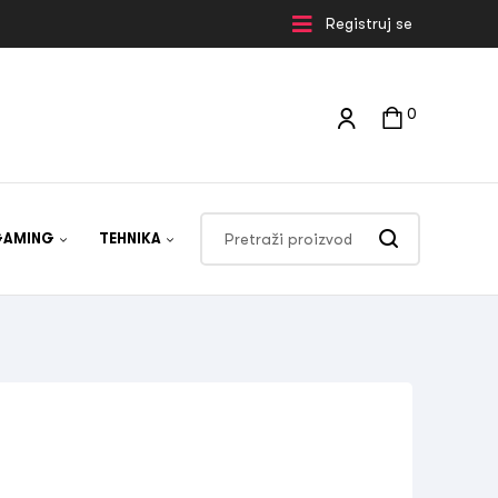
Registruj se
0
GAMING
TEHNIKA