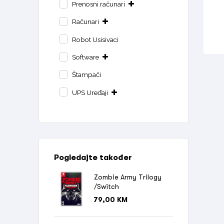
Prenosni računari
Računari
Robot Usisivaci
Software
Štampači
UPS Uređaji
Pogledajte također
Zombie Army Trilogy
/Switch
79,00
KM