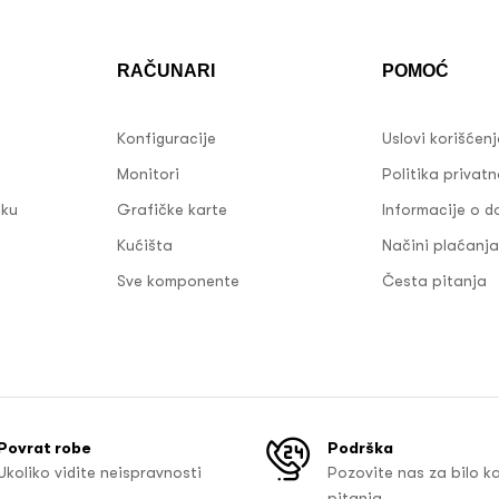
RAČUNARI
POMOĆ
Konfiguracije
Uslovi korišćen
Monitori
Politika privatn
sku
Grafičke karte
Informacije o d
Kućišta
Načini plaćanja
Sve komponente
Česta pitanja
Povrat robe
Podrška
Ukoliko vidite neispravnosti
Pozovite nas za bilo k
pitanja