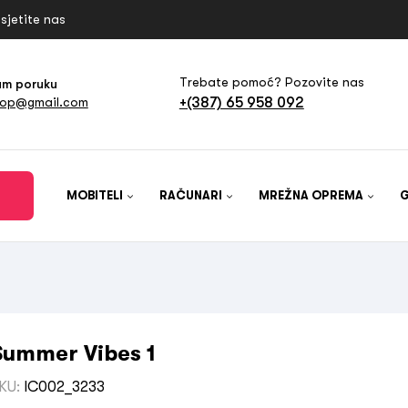
sjetite nas
Trebate pomoć? Pozovite nas
am poruku
+(387) 65 958 092
hop@gmail.com
MOBITELI
RAČUNARI
MREŽNA OPREMA
Summer Vibes 1
KU:
IC002_3233