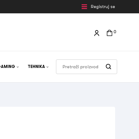
Registruj se
0
GAMING
TEHNIKA