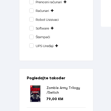
Prenosni računari
Računari
Robot Usisivaci
Software
Štampači
UPS Uređaji
Pogledajte također
Zombie Army Trilogy
/Switch
79,00
KM