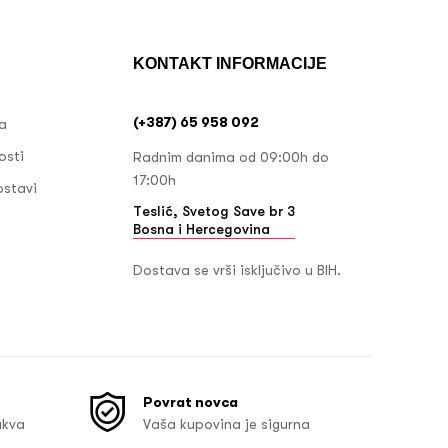
KONTAKT INFORMACIJE
(+387) 65 958 092
ja
osti
Radnim danima od 09:00h do
17:00h
ostavi
Teslić, Svetog Save br 3
Bosna i Hercegovina
Dostava se vrši isključivo u BIH.
Povrat novca
akva
Vaša kupovina je sigurna