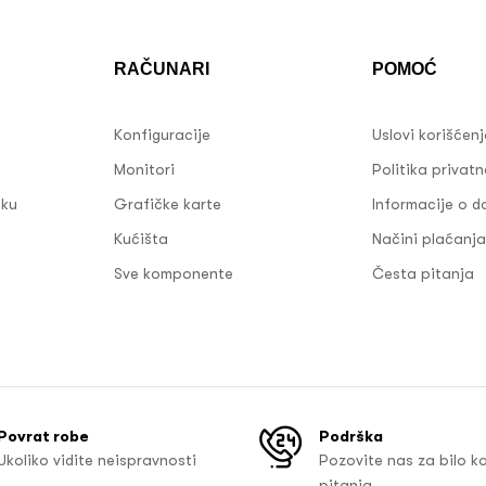
RAČUNARI
POMOĆ
Konfiguracije
Uslovi korišćen
Monitori
Politika privatn
sku
Grafičke karte
Informacije o d
Kućišta
Načini plaćanja
Sve komponente
Česta pitanja
Povrat robe
Podrška
Ukoliko vidite neispravnosti
Pozovite nas za bilo k
pitanja