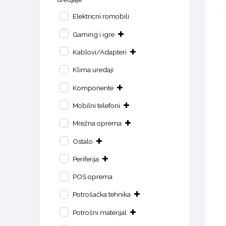
Elektricni romobili
Gaming i igre
Kablovi/Adapteri
Klima uredaji
Komponente
Mobilni telefoni
Mrežna oprema
Ostalo
Periferija
POS oprema
Potrošačka tehnika
Potrošni materijal