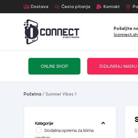
Dostava
Česta pitanja
Kontakt
Po
Pošaljite n
iconnect.s
ONLINE SHOP
DIZAJNIRAJ MASKU
Početna
/ Summer Vibes 1
Kategorije
Dodatna oprema za klima
S
uredjaje