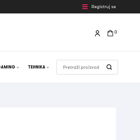
Registruj se
0
GAMING
TEHNIKA