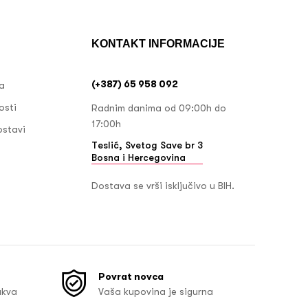
KONTAKT INFORMACIJE
(+387) 65 958 092
ja
osti
Radnim danima od 09:00h do
17:00h
ostavi
Teslić, Svetog Save br 3
Bosna i Hercegovina
Dostava se vrši isključivo u BIH.
Povrat novca
akva
Vaša kupovina je sigurna