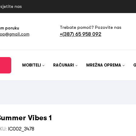
sjetite nas
Trebate pomoć? Pozovite nas
am poruku
+(387) 65 958 092
hop@gmail.com
MOBITELI
RAČUNARI
MREŽNA OPREMA
Summer Vibes 1
KU:
IC002_3478