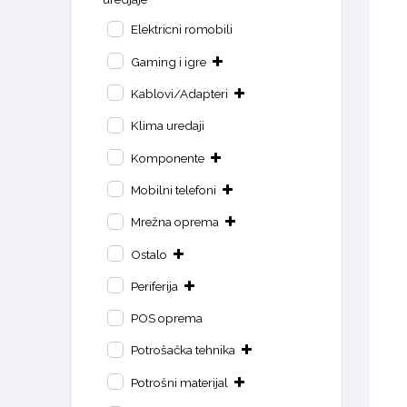
Elektricni romobili
Gaming i igre
Kablovi/Adapteri
Klima uredaji
Komponente
Mobilni telefoni
Mrežna oprema
Ostalo
Periferija
POS oprema
Potrošačka tehnika
Potrošni materijal