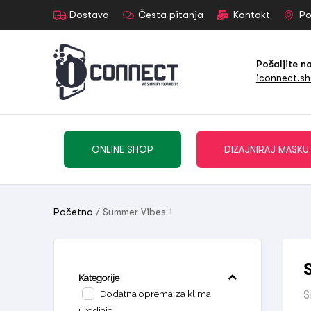
Dostava
Česta pitanja
Kontakt
Po
Pošaljite n
iconnect.s
ONLINE SHOP
DIZAJNIRAJ MASKU
Početna
/ Summer Vibes 1
Kategorije
Dodatna oprema za klima
S
uredjaje