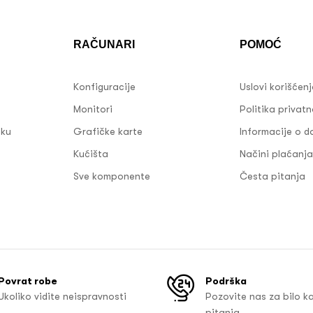
RAČUNARI
POMOĆ
Konfiguracije
Uslovi korišćen
Monitori
Politika privatn
sku
Grafičke karte
Informacije o d
Kućišta
Načini plaćanja
Sve komponente
Česta pitanja
Povrat robe
Podrška
Ukoliko vidite neispravnosti
Pozovite nas za bilo k
pitanja