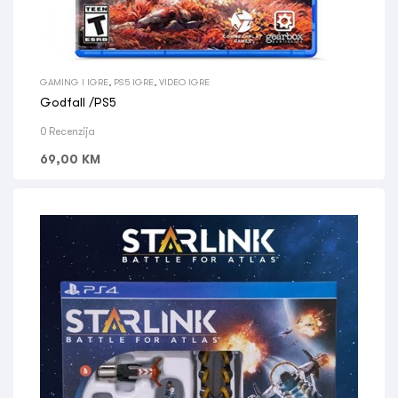
GAMING I IGRE
,
PS5 IGRE
,
VIDEO IGRE
Godfall /PS5
0 Recenzija
69,00
KM