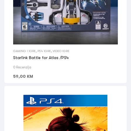
GAMING I IGRE
,
PS4 IGRE
,
VIDEO IGRE
Starlink Battle for Atlas /PS4
0 Recenzija
59,00
KM