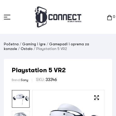
0
Početna
/
Gaming i igre
/
Gamepadi i oprema za
konzole
/
Ostalo
/ Playstation 5 VR2
Playstation 5 VR2
SKU:
33346
Brend:
Sony