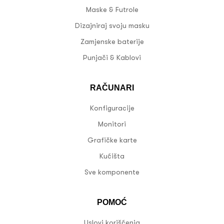
Maske & Futrole
Dizajniraj svoju masku
Zamjenske baterije
Punjači & Kablovi
RAČUNARI
Konfiguracije
Monitori
Grafičke karte
Kućišta
Sve komponente
POMOĆ
Uslovi korišćenja