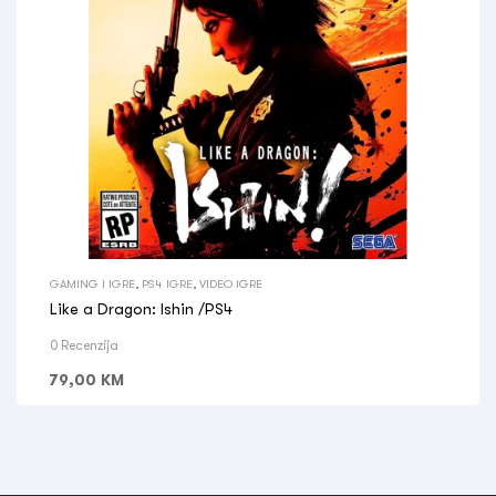
GAMING I IGRE
,
PS4 IGRE
,
VIDEO IGRE
Like a Dragon: Ishin /PS4
0 Recenzija
79,00
KM