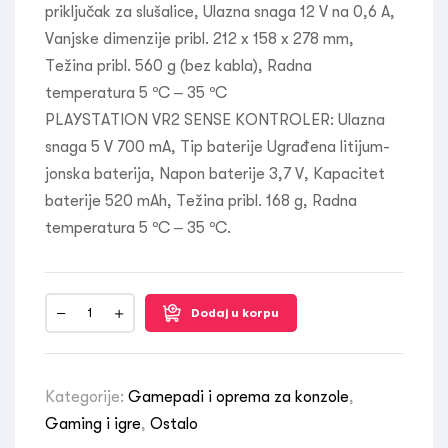
priključak za slušalice, Ulazna snaga 12 V na 0,6 A,
Vanjske dimenzije pribl. 212 x 158 x 278 mm,
Težina pribl. 560 g (bez kabla), Radna
temperatura 5 ºC – 35 ºC
PLAYSTATION VR2 SENSE KONTROLER: Ulazna
snaga 5 V 700 mA, Tip baterije Ugrađena litijum-
jonska baterija, Napon baterije 3,7 V, Kapacitet
baterije 520 mAh, Težina pribl. 168 g, Radna
temperatura 5 ºC – 35 ºC.
Dodaj u korpu
Kategorije:
Gamepadi i oprema za konzole
,
Gaming i igre
,
Ostalo