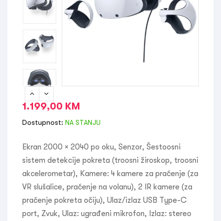
1.199,00
KM
Dostupnost:
NA STANJU
Ekran 2000 × 2040 po oku, Senzor, Šestoosni
sistem detekcije pokreta (troosni žiroskop, troosni
akcelerometar), Kamere: 4 kamere za praćenje (za
VR slušalice, praćenje na volanu), 2 IR kamere (za
praćenje pokreta očiju), Ulaz/izlaz USB Type-C
port, Zvuk, Ulaz: ugrađeni mikrofon, Izlaz: stereo