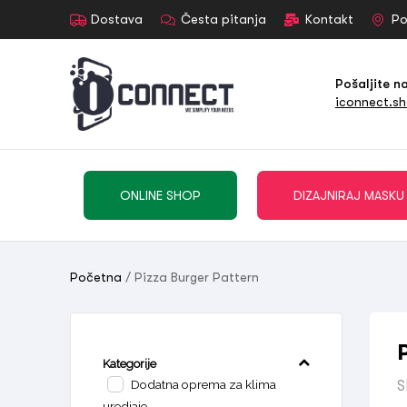
Dostava
Česta pitanja
Kontakt
Po
Pošaljite n
iconnect.s
ONLINE SHOP
DIZAJNIRAJ MASKU
Početna
/ Pizza Burger Pattern
Kategorije
Dodatna oprema za klima
S
uredjaje