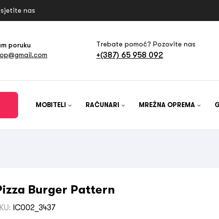
sjetite nas
Trebate pomoć? Pozovite nas
am poruku
+(387) 65 958 092
hop@gmail.com
MOBITELI
RAČUNARI
MREŽNA OPREMA
Pizza Burger Pattern
KU:
IC002_3437