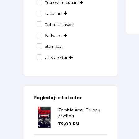
Prenosni računari
Računari
Robot Usisivaci
Software
Štampači
UPS Uređaji
Pogledajte također
Zombie Army Trilogy
/Switch
79,00
KM