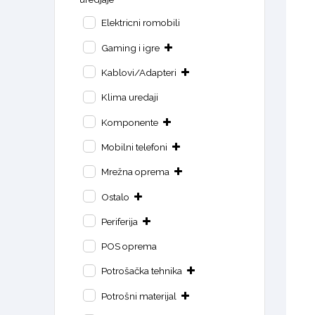
Elektricni romobili
Gaming i igre
Kablovi/Adapteri
Klima uredaji
Komponente
Mobilni telefoni
Mrežna oprema
Ostalo
Periferija
POS oprema
Potrošačka tehnika
Potrošni materijal