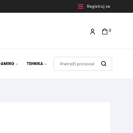
Registruj se
0
GAMING
TEHNIKA