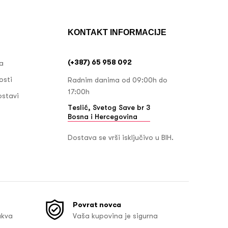
KONTAKT INFORMACIJE
(+387) 65 958 092
ja
osti
Radnim danima od 09:00h do
17:00h
ostavi
Teslić, Svetog Save br 3
Bosna i Hercegovina
Dostava se vrši isključivo u BIH.
Povrat novca
akva
Vaša kupovina je sigurna