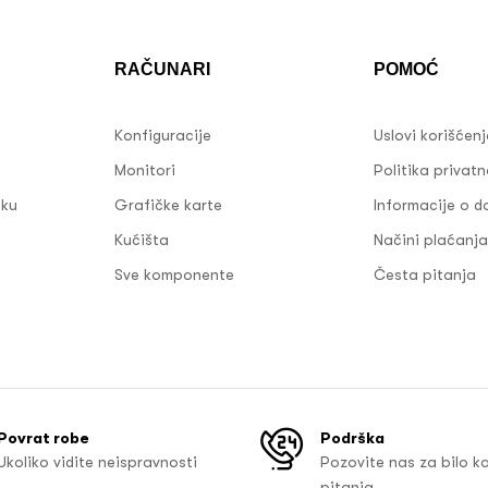
RAČUNARI
POMOĆ
Konfiguracije
Uslovi korišćen
Monitori
Politika privatn
sku
Grafičke karte
Informacije o d
Kućišta
Načini plaćanja
Sve komponente
Česta pitanja
Povrat robe
Podrška
Ukoliko vidite neispravnosti
Pozovite nas za bilo k
pitanja