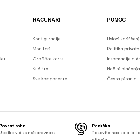
RAČUNARI
POMOĆ
Konfiguracije
Uslovi korišćen
Monitori
Politika privatn
sku
Grafičke karte
Informacije o d
Kućišta
Načini plaćanja
Sve komponente
Česta pitanja
Povrat robe
Podrška
Ukoliko vidite neispravnosti
Pozovite nas za bilo k
pitanja