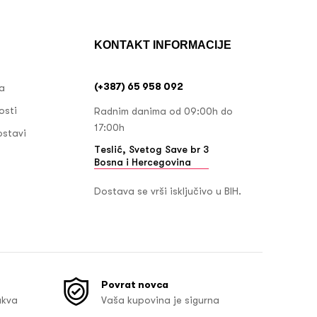
KONTAKT INFORMACIJE
(+387) 65 958 092
ja
osti
Radnim danima od 09:00h do
17:00h
ostavi
Teslić, Svetog Save br 3
Bosna i Hercegovina
Dostava se vrši isključivo u BIH.
Povrat novca
akva
Vaša kupovina je sigurna