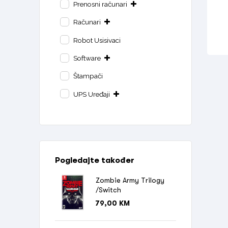
Prenosni računari
Računari
Robot Usisivaci
Software
Štampači
UPS Uređaji
Pogledajte također
Zombie Army Trilogy
/Switch
79,00
KM