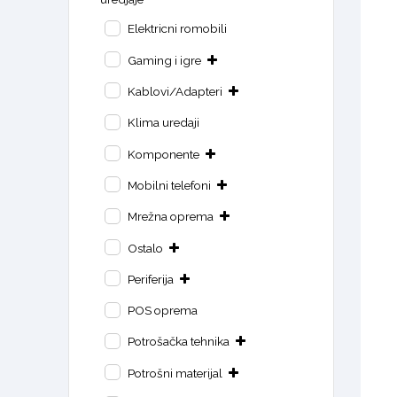
Elektricni romobili
Gaming i igre
Kablovi/Adapteri
Klima uredaji
Komponente
Mobilni telefoni
Mrežna oprema
Ostalo
Periferija
POS oprema
Potrošačka tehnika
Potrošni materijal