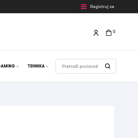
Registruj se
0
GAMING
TEHNIKA