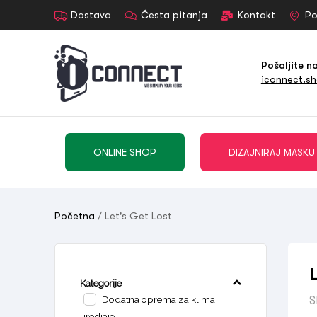
Dostava
Česta pitanja
Kontakt
Po
Pošaljite n
iconnect.s
ONLINE SHOP
DIZAJNIRAJ MASKU
Početna
/ Let's Get Lost
Kategorije
Dodatna oprema za klima
S
uredjaje