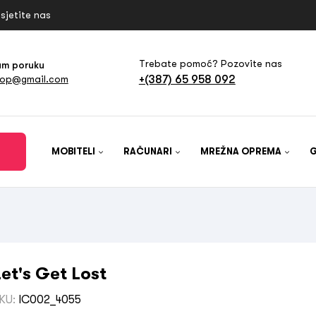
sjetite nas
Trebate pomoć? Pozovite nas
am poruku
+(387) 65 958 092
hop@gmail.com
MOBITELI
RAČUNARI
MREŽNA OPREMA
Let's Get Lost
KU:
IC002_4055