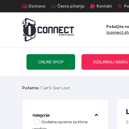
Dostava
Česta pitanja
Kontakt
Po
Pošaljite n
iconnect.s
ONLINE SHOP
DIZAJNIRAJ MASKU
Početna
/ Let's Get Lost
Kategorije
Dodatna oprema za klima
S
uredjaje