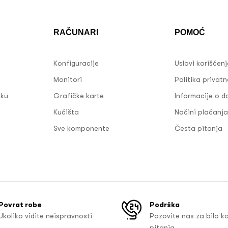
RAČUNARI
POMOĆ
Konfiguracije
Uslovi korišćen
Monitori
Politika privatn
sku
Grafičke karte
Informacije o d
Kućišta
Načini plaćanja
Sve komponente
Česta pitanja
Povrat robe
Podrška
Ukoliko vidite neispravnosti
Pozovite nas za bilo k
pitanja