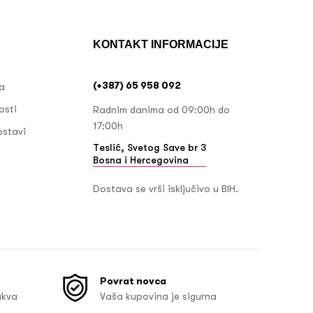
KONTAKT INFORMACIJE
(+387) 65 958 092
ja
osti
Radnim danima od 09:00h do
17:00h
ostavi
Teslić, Svetog Save br 3
Bosna i Hercegovina
Dostava se vrši isključivo u BIH.
Povrat novca
akva
Vaša kupovina je sigurna