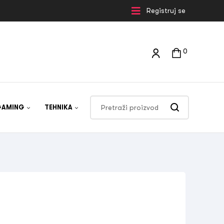
Registruj se
0
GAMING
TEHNIKA