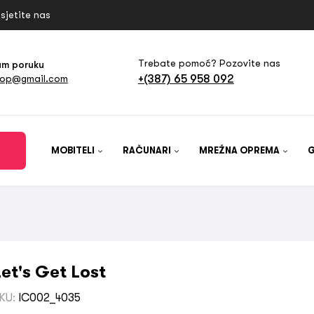
sjetite nas
Trebate pomoć? Pozovite nas
am poruku
+(387) 65 958 092
hop@gmail.com
MOBITELI
RAČUNARI
MREŽNA OPREMA
Let's Get Lost
KU:
IC002_4035