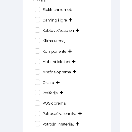
Elektricni romobili
Gaming i igre
Kablovi/Adapteri
Klima uredaji
Komponente
Mobilni telefoni
Mrežna oprema
Ostalo
Periferija
POS oprema
Potrošačka tehnika
Potrošni materijal