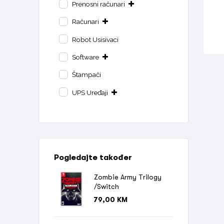
Prenosni računari
Računari
Robot Usisivaci
Software
Štampači
UPS Uređaji
Pogledajte također
Zombie Army Trilogy
/Switch
79,00
KM