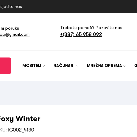
sjetite nas
Trebate pomoć? Pozovite nas
am poruku
+(387) 65 958 092
hop@gmail.com
MOBITELI
RAČUNARI
MREŽNA OPREMA
Foxy Winter
KU:
IC002_4130