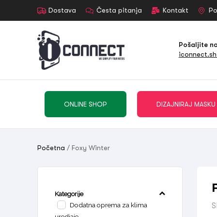
Dostava
Česta pitanja
Kontakt
Po
Pošaljite n
iconnect.s
ONLINE SHOP
DIZAJNIRAJ MASKU
Početna
/ Foxy Winter
Kategorije
Dodatna oprema za klima
S
uredjaje