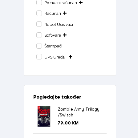
Prenosni računari
Računari
Robot Usisivaci
Software
Štampači
UPS Uređaji
Pogledajte također
Zombie Army Trilogy
/Switch
79,00
KM