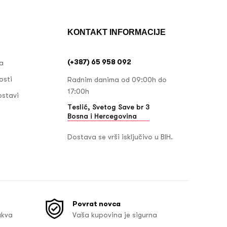
KONTAKT INFORMACIJE
(+387) 65 958 092
ja
osti
Radnim danima od 09:00h do
17:00h
ostavi
Teslić, Svetog Save br 3
Bosna i Hercegovina
Dostava se vrši isključivo u BIH.
Povrat novca
akva
Vaša kupovina je sigurna