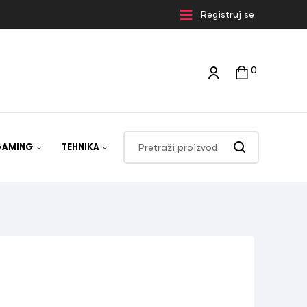
Registruj se
0
GAMING
TEHNIKA