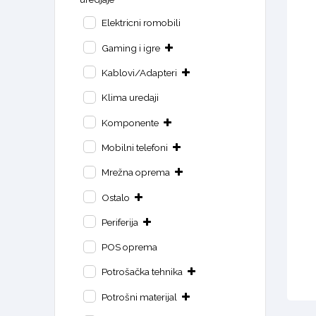
Elektricni romobili
Gaming i igre
Kablovi/Adapteri
Klima uredaji
Komponente
Mobilni telefoni
Mrežna oprema
Ostalo
Periferija
POS oprema
Potrošačka tehnika
Potrošni materijal