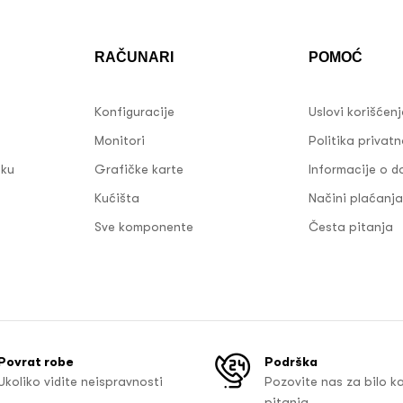
RAČUNARI
POMOĆ
Konfiguracije
Uslovi korišćen
Monitori
Politika privatn
sku
Grafičke karte
Informacije o d
Kućišta
Načini plaćanja
Sve komponente
Česta pitanja
Povrat robe
Podrška
Ukoliko vidite neispravnosti
Pozovite nas za bilo k
pitanja