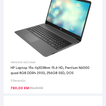
PRENOSNI RAČUNARI
HP Laptop 15s-fq3038nm 15.6 HD, Pentium N6000
quad 8GB DDR4 2933, 256GB SSD, DOS
0 Recenzija
780,00
KM
850,00
KM