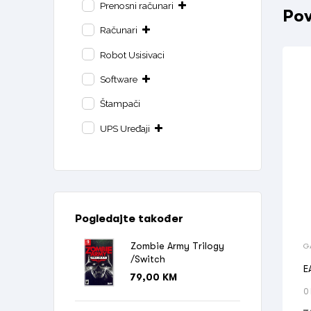
Prenosni računari
Pov
Računari
Robot Usisivaci
Software
Štampači
UPS Uređaji
Pogledajte također
Zombie Army Trilogy
G
/Switch
E
79,00
KM
0