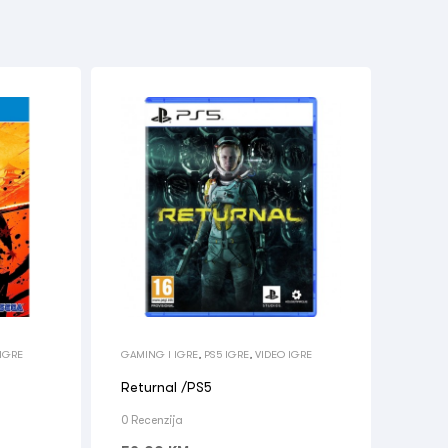
 IGRE
GAMING I IGRE
,
PS5 IGRE
,
VIDEO IGRE
Returnal /PS5
0 Recenzija