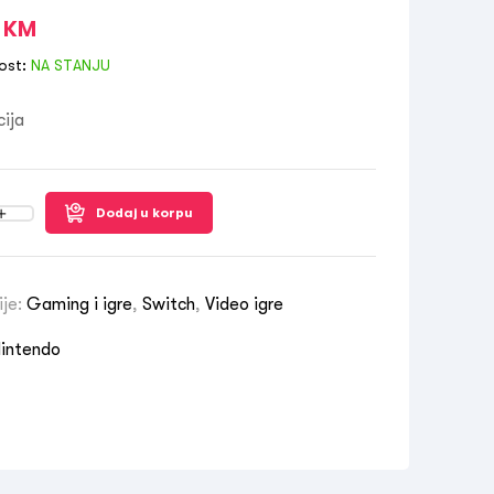
0
KM
ost:
NA STANJU
cija
Dodaj u korpu
ije:
Gaming i igre
,
Switch
,
Video igre
intendo