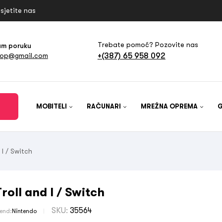
sjetite nas
Trebate pomoć? Pozovite nas
am poruku
+(387) 65 958 092
hop@gmail.com
MOBITELI
RAČUNARI
MREŽNA OPREMA
 I / Switch
Troll and I / Switch
SKU:
35564
rend:
Nintendo