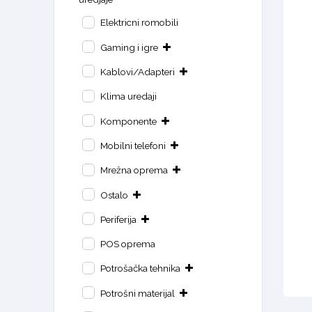
Elektricni romobili
Gaming i igre
Kablovi/Adapteri
Klima uredaji
Komponente
Mobilni telefoni
Mrežna oprema
Ostalo
Periferija
POS oprema
Potrošačka tehnika
Potrošni materijal