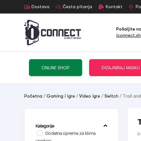
Dostava
Česta pitanja
Kontakt
Po
Pošaljite n
iconnect.s
ONLINE SHOP
DIZAJNIRAJ MASKU
Početna
/
Gaming i igre
/
Video igre
/
Switch
/ Troll and
Kategorije
Dodatna oprema za klima
B
uredjaje