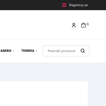
Registruj se
0
GAMING
TEHNIKA