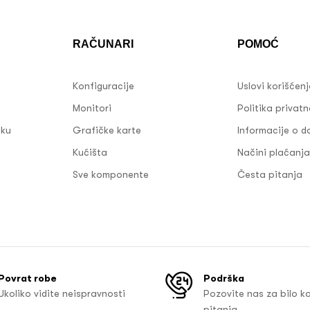
RAČUNARI
POMOĆ
Konfiguracije
Uslovi korišćen
Monitori
Politika privatn
sku
Grafičke karte
Informacije o d
Kućišta
Načini plaćanja
Sve komponente
Česta pitanja
Povrat robe
Podrška
Ukoliko vidite neispravnosti
Pozovite nas za bilo k
pitanja