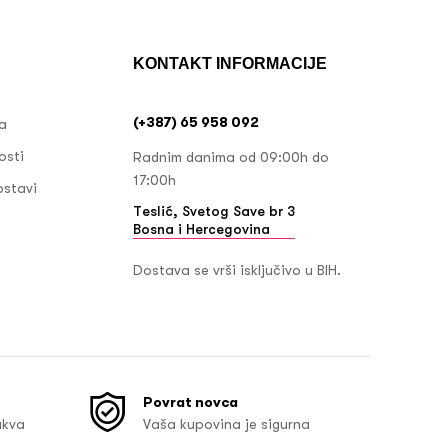
KONTAKT INFORMACIJE
(+387) 65 958 092
ja
osti
Radnim danima od 09:00h do
17:00h
ostavi
Teslić, Svetog Save br 3
Bosna i Hercegovina
Dostava se vrši isključivo u BIH.
Povrat novca
akva
Vaša kupovina je sigurna