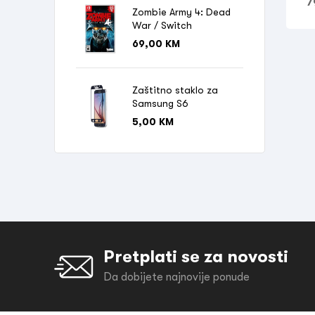
7
Zombie Army 4: Dead
War / Switch
69,00
KM
Zaštitno staklo za
Samsung S6
5,00
KM
Pretplati se za novosti
Da dobijete najnovije ponude