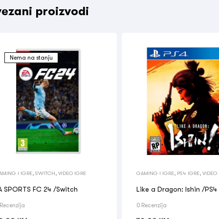
ezani proizvodi
Nema na stanju
AMING I IGRE
,
SWITCH
,
VIDEO IGRE
GAMING I IGRE
,
PS4 IGRE
,
VIDEO
A SPORTS FC 24 /Switch
Like a Dragon: Ishin /PS4
 Recenzija
0 Recenzija