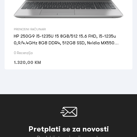
PRENOSNI RAČUNARI
HP 250G9 i5-1235U 15 8GB/512 15.6 FHD, i5-1235u
0,9/4.4GHz 8GB DDR4, 512GB SSD, Nvidia MX550
2GB
0 Recenzija
1.320,00
KM
Pretplati se za novosti