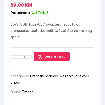
89,00
KM
Dostupnost:
NA STANJU
65W, USB Type-C, 7 adaptera, zaštitu od
prenapona, toplinske zaštite i zaštite od kratkog
spoja
Dodaj u korpu
Kategorije:
Prenosni računari
,
Rezervni dijelovi i
pribor
Brend:
Tracer