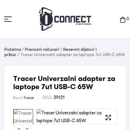
0
Početna
/
Prenosni računari
/
Rezervni dijelovi i
pribor
/ Tracer Univerzalni adapter za laptope 7u1 USB-C 65W
Tracer Univerzalni adapter za
laptope 7u1 USB-C 65W
SKU:
39121
Brend:
Tracer