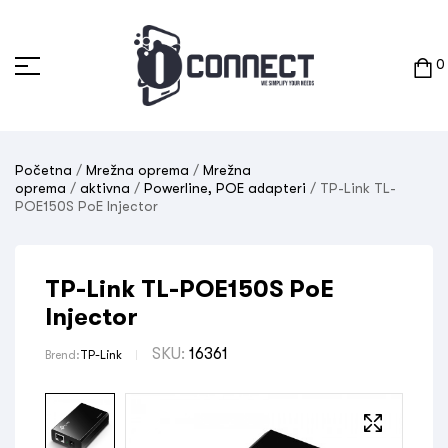
0
Početna
/
Mrežna oprema
/
Mrežna
oprema
/
aktivna
/
Powerline, POE adapteri
/ TP-Link TL-
POE150S PoE Injector
TP-Link TL-POE150S PoE
Injector
SKU:
16361
Brend:
TP-Link