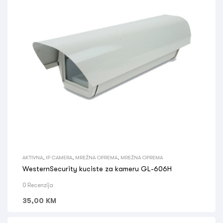
AKTIVNA
,
IP CAMERA
,
MREŽNA OPREMA
,
MREŽNA OPREMA
WesternSecurity kuciste za kameru GL-606H
0 Recenzija
35,00
KM