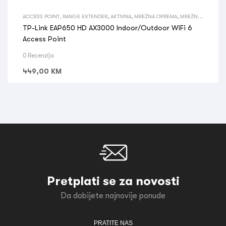
ACCESS POINT, RANGE EXTENDER
,
AKTIVNA
,
MREŽNA OPREMA
,
MREŽNA
OPREMA
TP-Link EAP650 HD AX3000 Indoor/Outdoor WiFi 6
Access Point
0 Recenzija
449,00
KM
Pretplati se za novosti
Da dobijete najnovije ponude
PRATITE NAS