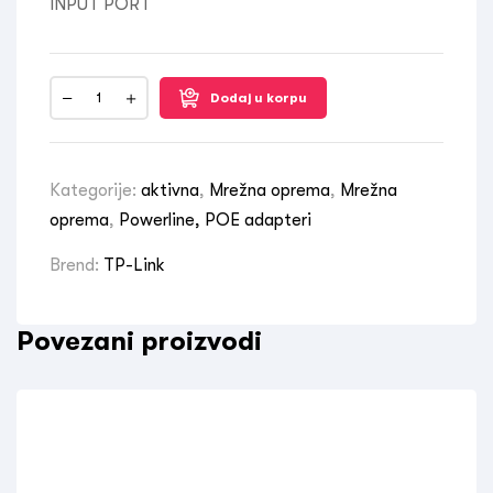
INPUT PORT
Dodaj u korpu
Kategorije:
aktivna
,
Mrežna oprema
,
Mrežna
oprema
,
Powerline, POE adapteri
Brend:
TP-Link
Povezani proizvodi