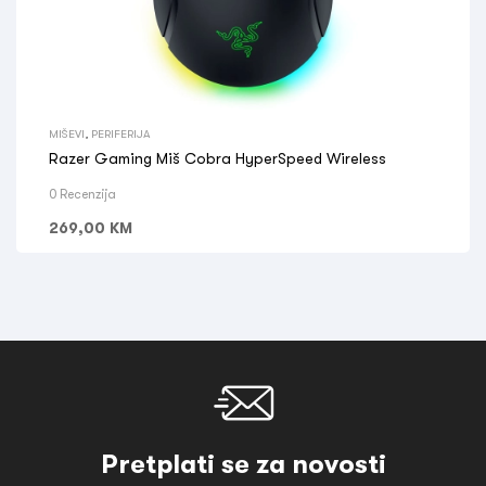
MIŠEVI
,
PERIFERIJA
Razer Gaming Miš Cobra HyperSpeed Wireless
0 Recenzija
269,00
KM
Pretplati se za novosti