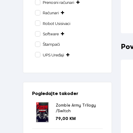
Prenosni računari
Računari
Robot Usisivaci
Software
Štampači
Pov
UPS Uređaji
Pogledajte također
Zombie Army Trilogy
/Switch
79,00
KM