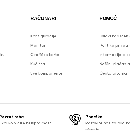
RAČUNARI
POMOĆ
Konfiguracije
Uslovi korišćen
Monitori
Politika privatn
sku
Grafičke karte
Informacije o d
Kućišta
Načini plaćanja
Sve komponente
Česta pitanja
Povrat robe
Podrška
Ukoliko vidite neispravnosti
Pozovite nas za bilo k
pitanja