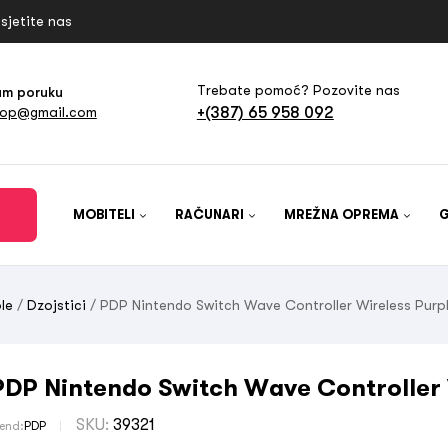
sjetite nas
Trebate pomoć? Pozovite nas
am poruku
+(387) 65 958 092
hop@gmail.com
MOBITELI
RAČUNARI
MREŽNA OPREMA
le
/
Dzojstici
/ PDP Nintendo Switch Wave Controller Wireless Purp
PDP Nintendo Switch Wave Controller 
SKU:
39321
rend:
PDP