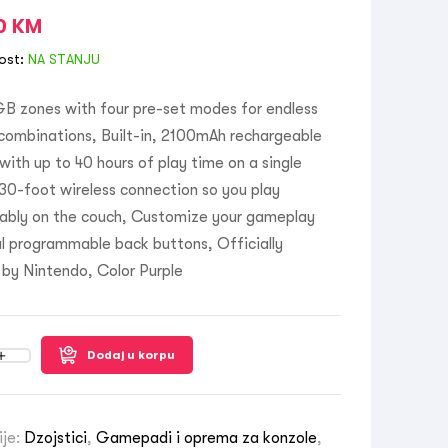
00
KM
ost:
NA STANJU
GB zones with four pre-set modes for endless
 combinations, Built-in, 2100mAh rechargeable
with up to 40 hours of play time on a single
30-foot wireless connection so you play
ably on the couch, Customize your gameplay
l programmable back buttons, Officially
 by Nintendo, Color Purple
Dodaj u korpu
ije:
Dzojstici
,
Gamepadi i oprema za konzole
,