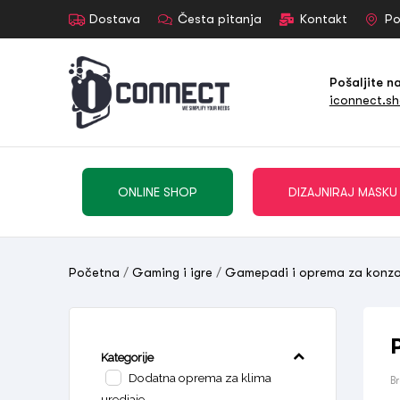
Dostava
Česta pitanja
Kontakt
Po
Pošaljite n
iconnect.s
ONLINE SHOP
DIZAJNIRAJ MASKU
Početna
/
Gaming i igre
/
Gamepadi i oprema za konzo
Kategorije
Dodatna oprema za klima
B
uredjaje