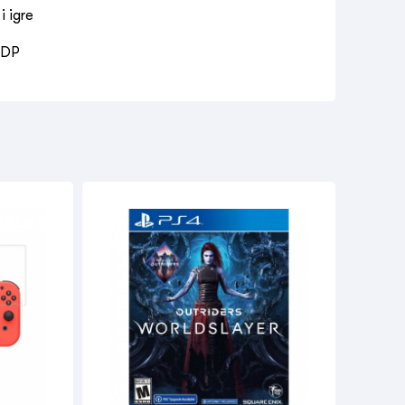
i igre
PDP