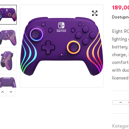
189,
Dostupn
Eight R
lighting
battery 
charge, 
comfort
with dua
licensed
Kategor