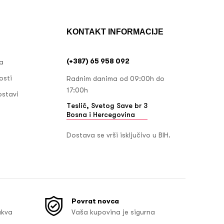
KONTAKT INFORMACIJE
(+387) 65 958 092
ja
osti
Radnim danima od 09:00h do
17:00h
ostavi
Teslić, Svetog Save br 3
Bosna i Hercegovina
Dostava se vrši isključivo u BIH.
Povrat novca
akva
Vaša kupovina je sigurna