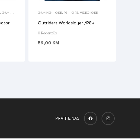
,
GAMING
GAMING I IGRE
,
PS4 IGRE
,
VIDEO IGRE
ector
Outriders Worldslayer /PS4
0 Recenzija
59,00
KM
PRATITE NAS