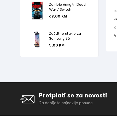
Zombie Army 4: Dead
War / Switch
G
69,00
KM
J
0
Zaštitno staklo za
4
Samsung S6
5,00
KM
Pretplati se za novosti
Da dobijete najnovije ponude