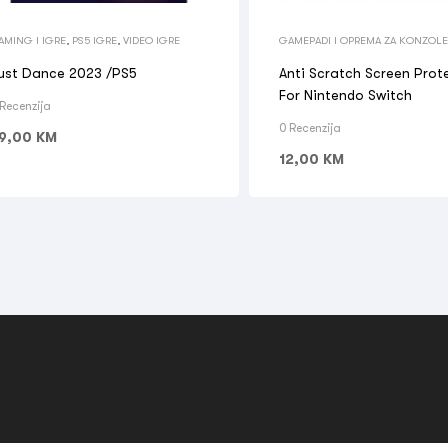
AMING I IGRE
,
PS5 IGRE
,
VIDEO IGRE
GAMEPADI I OPREMA ZA KONZOLE
I IGRE
,
OSTALO
ust Dance 2023 /PS5
Anti Scratch Screen Prot
For Nintendo Switch
 Recenzija
0 Recenzija
9,00
KM
12,00
KM