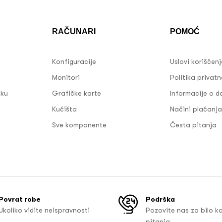
RAČUNARI
POMOĆ
Konfiguracije
Uslovi korišćen
Monitori
Politika privatn
sku
Grafičke karte
Informacije o d
Kućišta
Načini plaćanja
Sve komponente
Česta pitanja
Povrat robe
Podrška
Ukoliko vidite neispravnosti
Pozovite nas za bilo k
pitanja