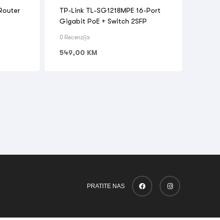
OPREMA
,
SWITCH
Router
TP-Link TL-SG1218MPE 16-Port
Gigabit PoE + Switch 2SFP
0 Recenzija
549,00
KM
PRATITE NAS