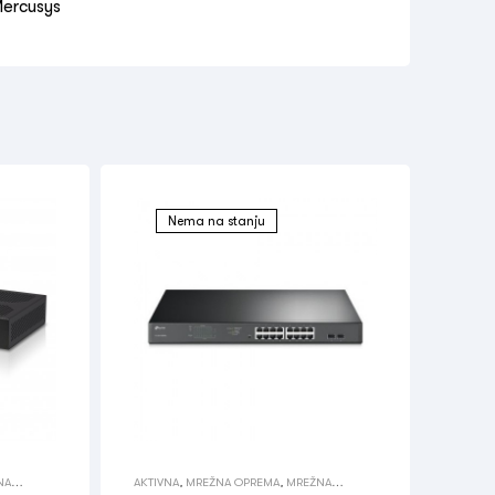
ercusys
Nema na stanju
NA
AKTIVNA
,
MREŽNA OPREMA
,
MREŽNA