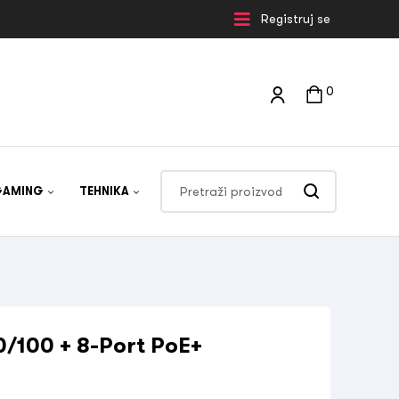
Registruj se
0
GAMING
TEHNIKA
/100 + 8-Port PoE+