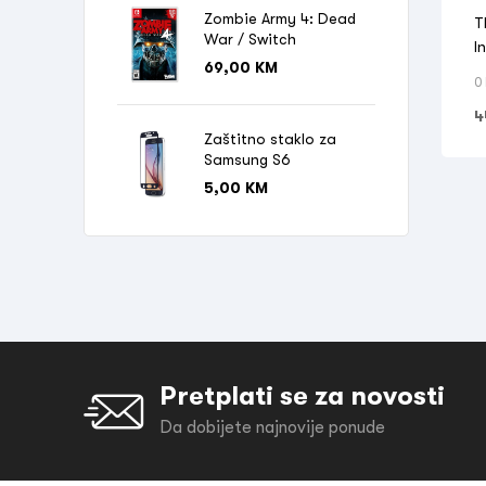
M
Zombie Army 4: Dead
T
War / Switch
I
69,00
KM
P
0
4
Zaštitno staklo za
Samsung S6
5,00
KM
Pretplati se za novosti
Da dobijete najnovije ponude