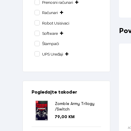
Prenosni računari
Računari
Robot Usisivaci
Pov
Software
Štampači
UPS Uređaji
Pogledajte također
Zombie Army Trilogy
/Switch
79,00
KM
A