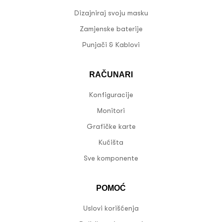
Dizajniraj svoju masku
Zamjenske baterije
Punjači & Kablovi
RAČUNARI
Konfiguracije
Monitori
Grafičke karte
Kućišta
Sve komponente
POMOĆ
Uslovi korišćenja