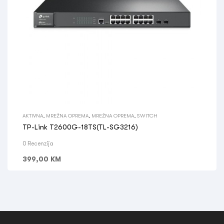
AKTIVNA
,
MREŽNA OPREMA
,
MREŽNA OPREMA
,
SWITCH
TP-Link T2600G-18TS(TL-SG3216)
0 Recenzija
399,00
KM