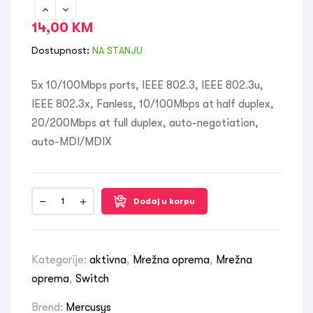
14,00
KM
Dostupnost:
NA STANJU
5x 10/100Mbps ports, IEEE 802.3, IEEE 802.3u,
IEEE 802.3x, Fanless, 10/100Mbps at half duplex,
20/200Mbps at full duplex, auto-negotiation,
auto-MDI/MDIX
Dodaj u korpu
Kategorije:
aktivna
,
Mrežna oprema
,
Mrežna
oprema
,
Switch
Brend:
Mercusys