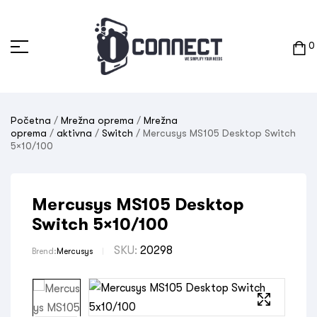
0
Početna
/
Mrežna oprema
/
Mrežna
oprema
/
aktivna
/
Switch
/ Mercusys MS105 Desktop Switch
5×10/100
Mercusys MS105 Desktop
Switch 5×10/100
SKU:
20298
Brend:
Mercusys