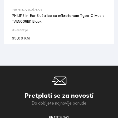
PERIFERIJA
,
SLUŠALICE
PHILIPS In-Ear Slušalice sa mikrofonom Type-C Music
TAE5008BK Black
0 Recenzija
35,00
KM
Pretplati se za novosti
Da dobijete najnovije ponude
PRATITE NAS