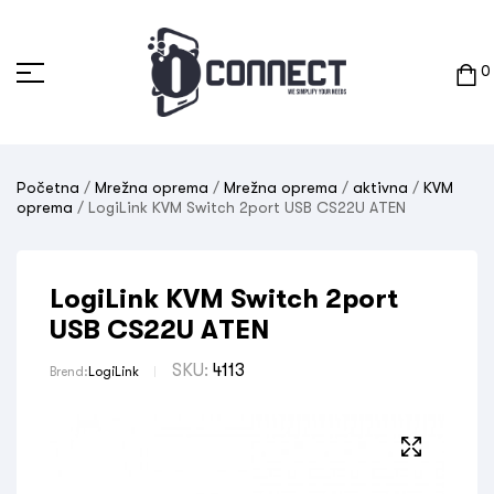
0
Početna
/
Mrežna oprema
/
Mrežna oprema
/
aktivna
/
KVM
oprema
/ LogiLink KVM Switch 2port USB CS22U ATEN
LogiLink KVM Switch 2port
USB CS22U ATEN
SKU:
4113
Brend:
LogiLink