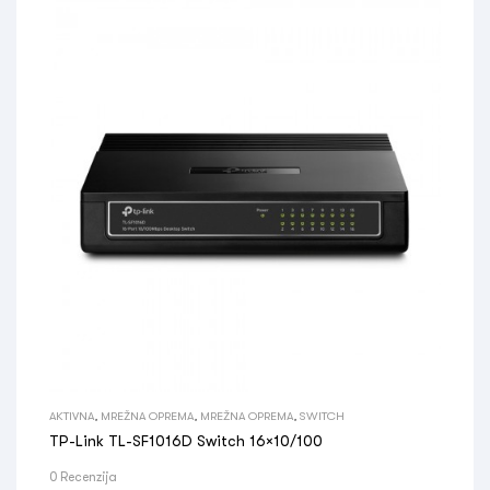
AKTIVNA
,
MREŽNA OPREMA
,
MREŽNA OPREMA
,
SWITCH
TP-Link TL-SF1016D Switch 16×10/100
0 Recenzija