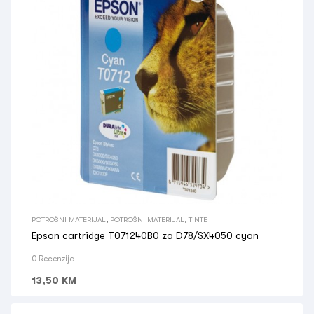
POTROŠNI MATERIJAL
,
POTROŠNI MATERIJAL
,
TINTE
Epson cartridge T071240B0 za D78/SX4050 cyan
0 Recenzija
13,50
KM