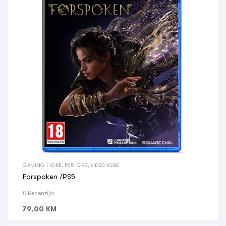
GAMING I IGRE
,
PS5 IGRE
,
VIDEO IGRE
Forspoken /PS5
0 Recenzija
79,00
KM