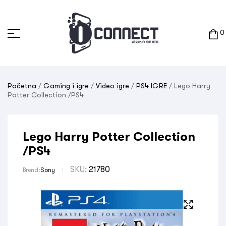
0
Početna
/
Gaming i igre
/
Video igre
/
PS4 IGRE
/ Lego Harry
Potter Collection /PS4
Lego Harry Potter Collection
/PS4
SKU:
21780
Brend:
Sony