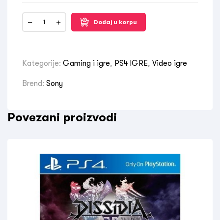
Dodaj u korpu
Kategorije:
Gaming i igre
,
PS4 IGRE
,
Video igre
Brend:
Sony
Povezani proizvodi