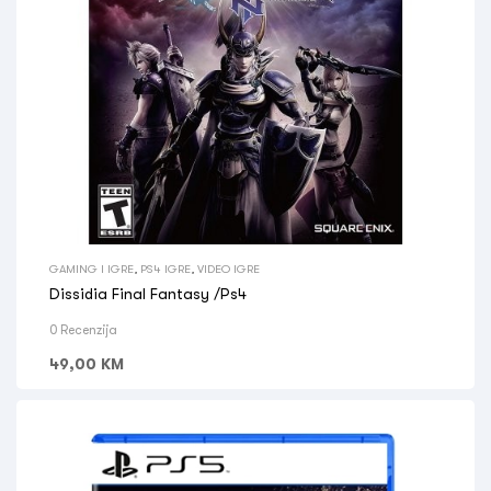
GAMING I IGRE
,
PS4 IGRE
,
VIDEO IGRE
Dissidia Final Fantasy /Ps4
0 Recenzija
49,00
KM