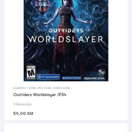
GAMING I IGRE
,
PS4 IGRE
,
VIDEO IGRE
Outriders Worldslayer /PS4
0 Recenzija
59,00
KM