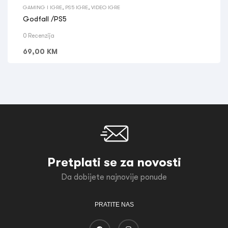
GAMING I IGRE
,
PS5 IGRE
,
VIDEO IGRE
Godfall /PS5
0 Recenzija
69,00
KM
Pretplati se za novosti
Da dobijete najnovije ponude
PRATITE NAS