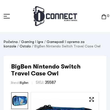
0
Početna
/
Gaming i igre
/
Gamepadi i oprema za
konzole
/
Ostalo
/ BigBen Nintendo Switch Travel Case Owl
BigBen Nintendo Switch
Travel Case Owl
SKU:
35587
Brend:
BigBen