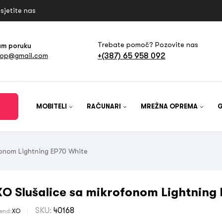
sjetite nas
Trebate pomoć? Pozovite nas
am poruku
+(387) 65 958 092
hop@gmail.com
MOBITELI
RAČUNARI
MREŽNA OPREMA
fonom Lightning EP70 White
XO Slušalice sa mikrofonom Lightning
SKU:
40168
rend:
XO