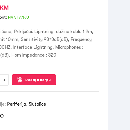
KM
ost:
NA STANJU
Žičane, Priključci: Lightning, dužina kabla 1.2m,
nit 10mm, Sensitivity 98±3dB(dB), Frequency
0HZ, Interface Lightning, Microphones :
(dB), Horn Impedance : 320
Dodaj u korpu
ije:
Periferija
,
Slušalice
XO