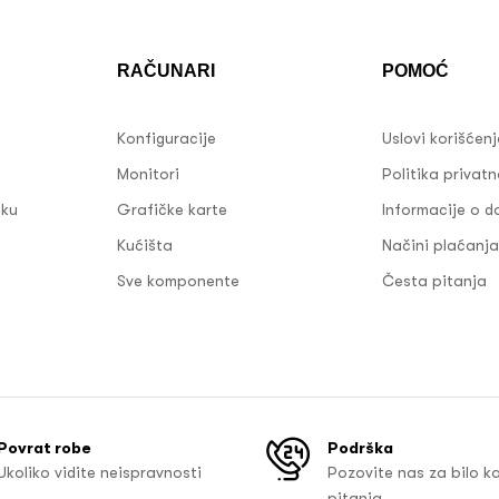
RAČUNARI
POMOĆ
Konfiguracije
Uslovi korišćen
Monitori
Politika privatn
sku
Grafičke karte
Informacije o d
Kućišta
Načini plaćanja
Sve komponente
Česta pitanja
Povrat robe
Podrška
Ukoliko vidite neispravnosti
Pozovite nas za bilo k
pitanja