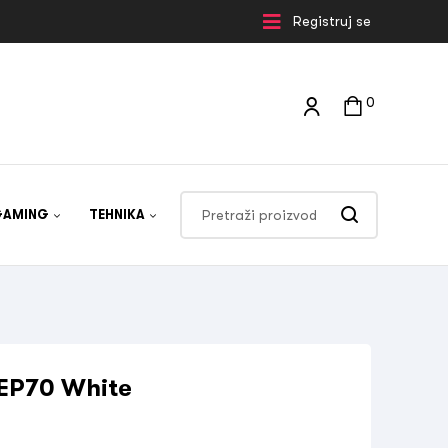
Registruj se
0
GAMING
TEHNIKA
 EP70 White