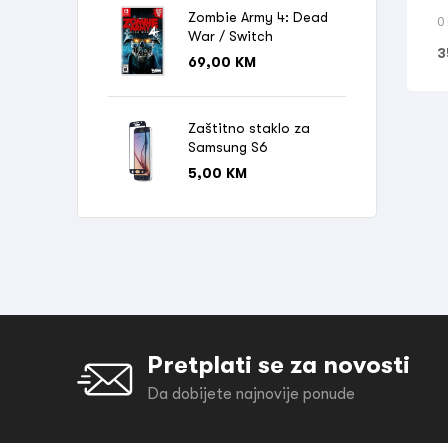
Zombie Army 4: Dead
0
War / Switch
3
69,00
KM
Zaštitno staklo za
Samsung S6
5,00
KM
Pretplati se za novosti
Da dobijete najnovije ponude