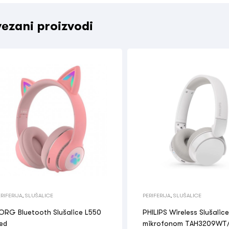
ezani proizvodi
RIFERIJA
,
SLUŠALICE
PERIFERIJA
,
SLUŠALICE
ORG Bluetooth Slušalice L550
PHILIPS Wireless Slušalic
ed
mikrofonom TAH3209WT