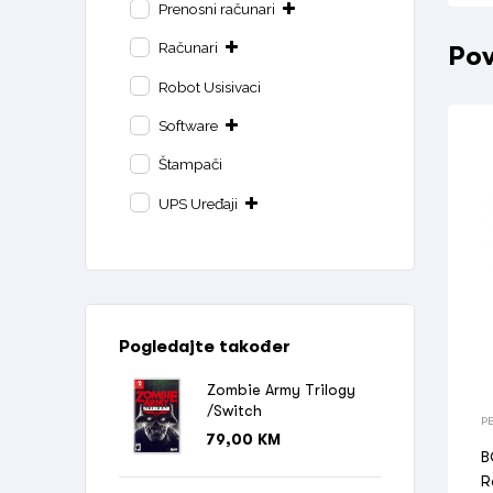
Prenosni računari
Računari
Pov
Robot Usisivaci
Software
Štampači
UPS Uređaji
Pogledajte također
Zombie Army Trilogy
/Switch
PE
79,00
KM
B
R