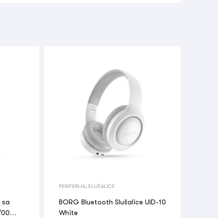
PERIFERIJA
,
SLUŠALICE
e sa
BORG Bluetooth Slušalice UID-10
/00
White