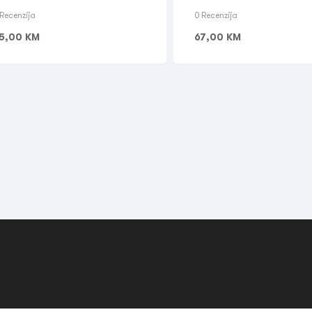
White
 Recenzija
0 Recenzija
5,00
KM
67,00
KM