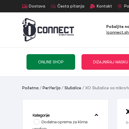
Dostava
Česta pitanja
Kontakt
Po
Pošaljite n
iconnect.s
ONLINE SHOP
DIZAJNIRAJ MASKU
Početna
/
Periferija
/
Slušalice
/ XO Slušalice sa mikro
Kategorije
Dodatna oprema za klima
B
uredjaje