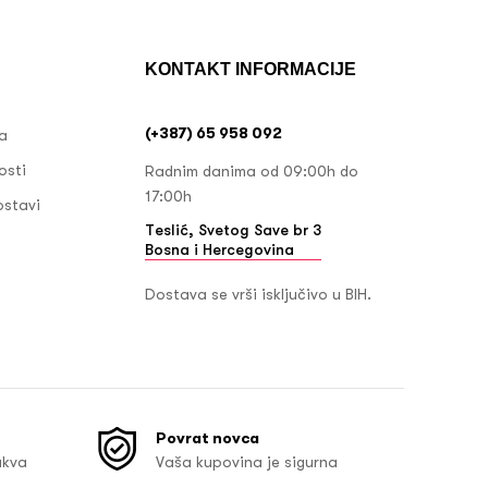
KONTAKT INFORMACIJE
(+387) 65 958 092
ja
osti
Radnim danima od 09:00h do
17:00h
ostavi
Teslić, Svetog Save br 3
Bosna i Hercegovina
Dostava se vrši isključivo u BIH.
Povrat novca
akva
Vaša kupovina je sigurna