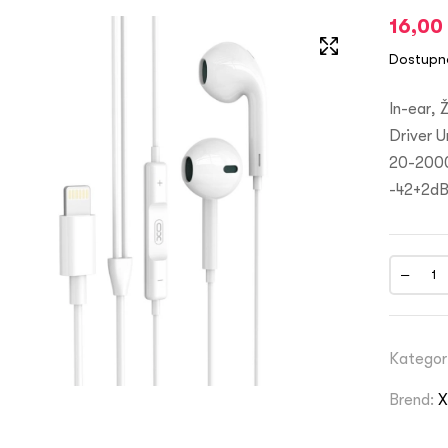
16,00
Dostupn
In-ear, 
Driver U
20-2000
-42+2dB
Kategor
Brend: