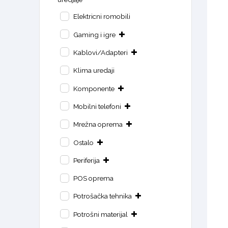
Elektricni romobili
Gaming i igre
Kablovi/Adapteri
Klima uredaji
Komponente
Mobilni telefoni
Mrežna oprema
Ostalo
Periferija
POS oprema
Potrošačka tehnika
Potrošni materijal