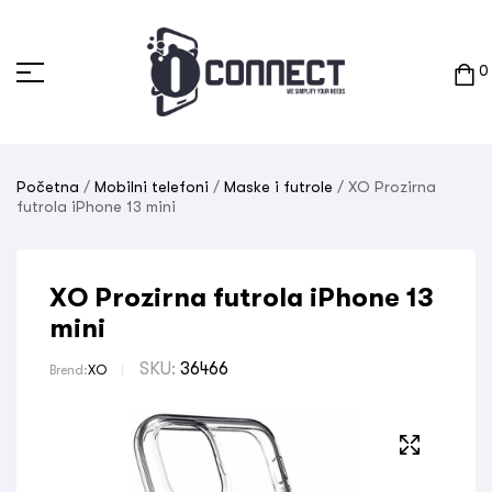
0
Početna
/
Mobilni telefoni
/
Maske i futrole
/ XO Prozirna
futrola iPhone 13 mini
XO Prozirna futrola iPhone 13
mini
SKU:
36466
Brend:
XO