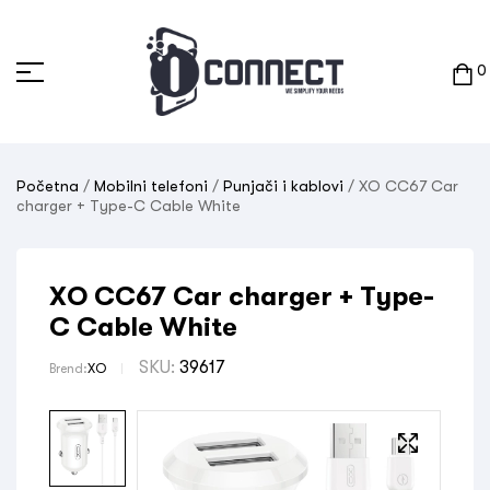
0
Početna
/
Mobilni telefoni
/
Punjači i kablovi
/ XO CC67 Car
charger + Type-C Cable White
XO CC67 Car charger + Type-
C Cable White
SKU:
39617
Brend:
XO