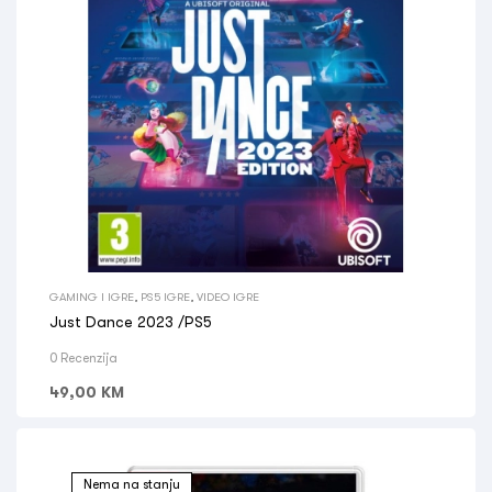
GAMING I IGRE
,
PS5 IGRE
,
VIDEO IGRE
Just Dance 2023 /PS5
0 Recenzija
49,00
KM
Nema na stanju