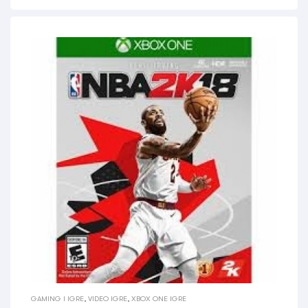
GAMING I IGRE
,
VIDEO IGRE
,
XBOX ONE IGRE