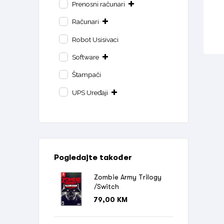
Prenosni računari
Računari
Robot Usisivaci
Software
Štampači
UPS Uređaji
Pogledajte također
Zombie Army Trilogy
/Switch
79,00
KM