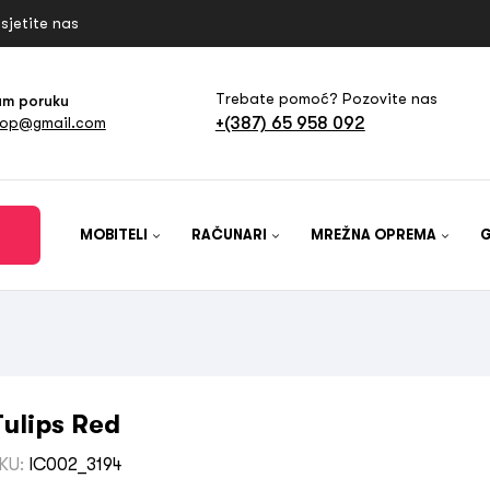
sjetite nas
Trebate pomoć? Pozovite nas
am poruku
+(387) 65 958 092
hop@gmail.com
MOBITELI
RAČUNARI
MREŽNA OPREMA
Tulips Red
KU:
IC002_3194