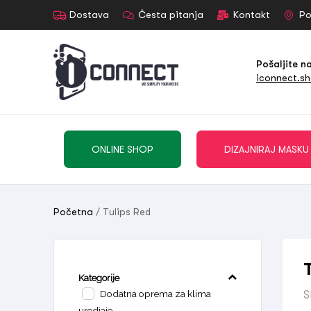
Dostava
Česta pitanja
Kontakt
Po
Pošaljite n
iconnect.s
ONLINE SHOP
DIZAJNIRAJ MASKU
Početna
/ Tulips Red
Kategorije
Dodatna oprema za klima
S
uredjaje