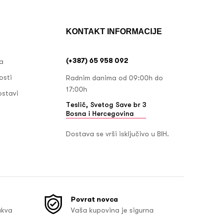
KONTAKT INFORMACIJE
(+387) 65 958 092
ja
osti
Radnim danima od 09:00h do
17:00h
ostavi
Teslić, Svetog Save br 3
Bosna i Hercegovina
Dostava se vrši isključivo u BIH.
Povrat novca
akva
Vaša kupovina je sigurna