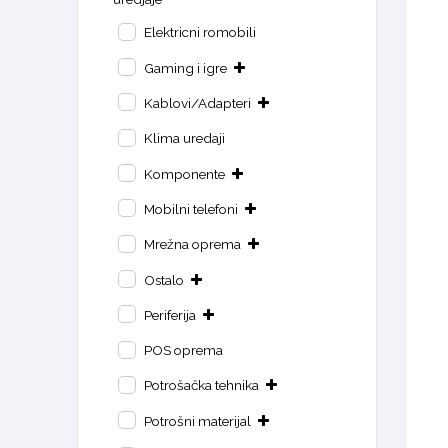
Elektricni romobili
Gaming i igre
Kablovi/Adapteri
Klima uredaji
Komponente
Mobilni telefoni
Mrežna oprema
Ostalo
Periferija
POS oprema
Potrošačka tehnika
Potrošni materijal