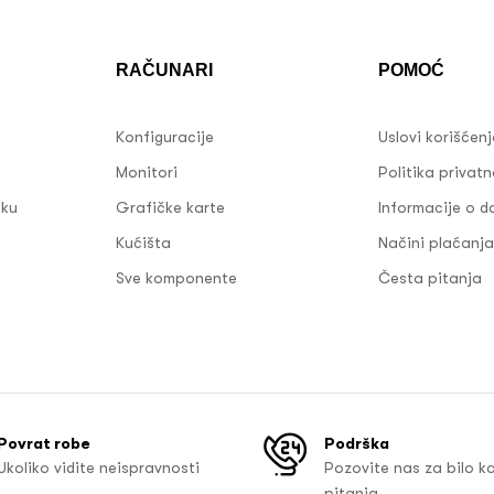
RAČUNARI
POMOĆ
Konfiguracije
Uslovi korišćen
Monitori
Politika privatn
sku
Grafičke karte
Informacije o d
Kućišta
Načini plaćanja
Sve komponente
Česta pitanja
Povrat robe
Podrška
Ukoliko vidite neispravnosti
Pozovite nas za bilo k
pitanja