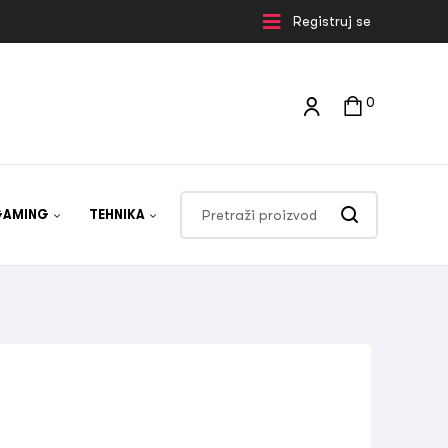
Registruj se
0
GAMING
TEHNIKA