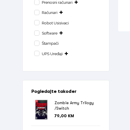
Prenosni računari
Računari
Robot Usisivaci
Software
Štampači
UPS Uređaji
Pogledajte također
Zombie Army Trilogy
/Switch
79,00
KM