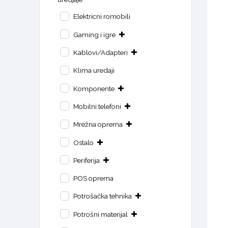
Elektricni romobili
Gaming i igre
Kablovi/Adapteri
Klima uredaji
Komponente
Mobilni telefoni
Mrežna oprema
Ostalo
Periferija
POS oprema
Potrošačka tehnika
Potrošni materijal