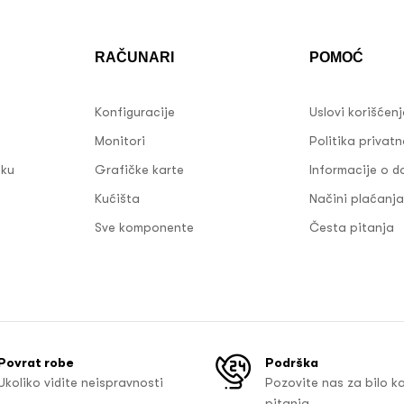
RAČUNARI
POMOĆ
Konfiguracije
Uslovi korišćen
Monitori
Politika privatn
sku
Grafičke karte
Informacije o d
Kućišta
Načini plaćanja
Sve komponente
Česta pitanja
Povrat robe
Podrška
Ukoliko vidite neispravnosti
Pozovite nas za bilo k
pitanja