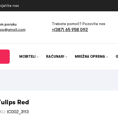
sjetite nas
Trebate pomoć? Pozovite nas
am poruku
+(387) 65 958 092
hop@gmail.com
MOBITELI
RAČUNARI
MREŽNA OPREMA
Tulips Red
KU:
IC002_3113