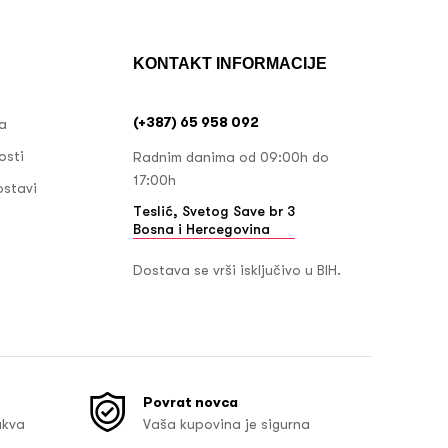
KONTAKT INFORMACIJE
(+387) 65 958 092
ja
osti
Radnim danima od 09:00h do
17:00h
ostavi
Teslić, Svetog Save br 3
Bosna i Hercegovina
Dostava se vrši isključivo u BIH.
Povrat novca
akva
Vaša kupovina je sigurna