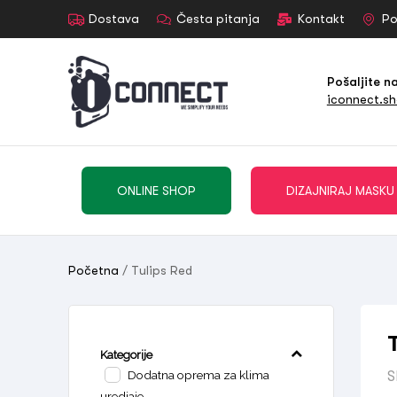
Dostava
Česta pitanja
Kontakt
Po
Pošaljite n
iconnect.s
ONLINE SHOP
DIZAJNIRAJ MASKU
Početna
/ Tulips Red
Kategorije
Dodatna oprema za klima
S
uredjaje