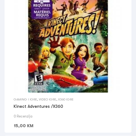
GAMING I IGRE
,
VIDEO IGRE
,
X360 IGRE
Kinect Adventures /X360
0 Recenzija
15,00
KM