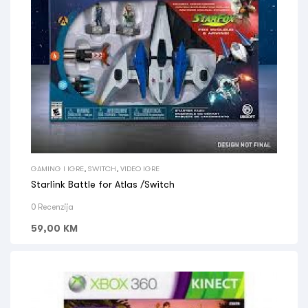
GAMING I IGRE
,
SWITCH
,
VIDEO IGRE
Starlink Battle for Atlas /Switch
0 Recenzija
59,00
KM