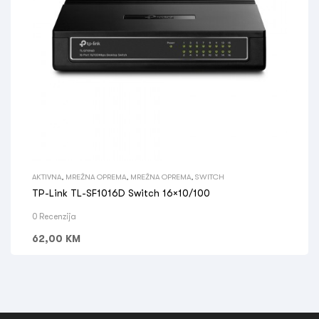
AKTIVNA
,
MREŽNA OPREMA
,
MREŽNA OPREMA
,
SWITCH
TP-Link TL-SF1016D Switch 16×10/100
0 Recenzija
62,00
KM