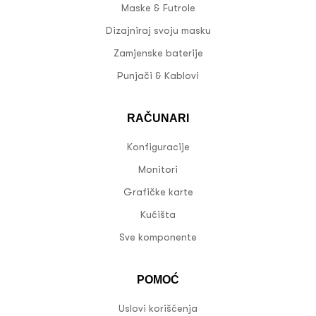
Maske & Futrole
Dizajniraj svoju masku
Zamjenske baterije
Punjači & Kablovi
RAČUNARI
Konfiguracije
Monitori
Grafičke karte
Kućišta
Sve komponente
POMOĆ
Uslovi korišćenja