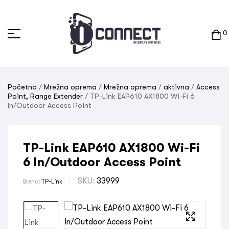
0
Početna
/
Mrežna oprema
/
Mrežna oprema
/
aktivna
/
Access
Point, Range Extender
/ TP-Link EAP610 AX1800 Wi-Fi 6
In/Outdoor Access Point
TP-Link EAP610 AX1800 Wi-Fi
6 In/Outdoor Access Point
SKU:
33999
Brend:
TP-Link