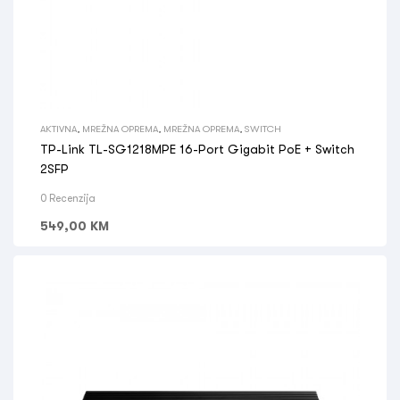
AKTIVNA
,
MREŽNA OPREMA
,
MREŽNA OPREMA
,
SWITCH
TP-Link TL-SG1218MPE 16-Port Gigabit PoE + Switch
2SFP
0 Recenzija
549,00
KM