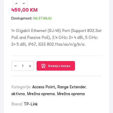
459,00
KM
Dostupnost:
NA STANJU
1× Gigabit Ethernet (RJ-45) Port (Support 802.3at
PoE and Passive PoE), 2.4 GHz: 2× 4 dBi, 5 GHz:
2× 5 dBi, IP67, IEEE 802.11ax/ac/n/g/b/a.
Dodaj u korpu
Kategorije:
Access Point, Range Extender
,
aktivna
,
Mrežna oprema
,
Mrežna oprema
Brend:
TP-Link