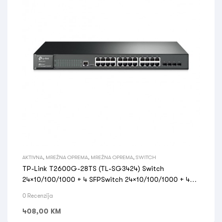
AKTIVNA
,
MREŽNA OPREMA
,
MREŽNA OPREMA
,
SWITCH
TP-Link T2600G-28TS (TL-SG3424) Switch
24×10/100/1000 + 4 SFPSwitch 24×10/100/1000 + 4
SFP
0 Recenzija
408,00
KM