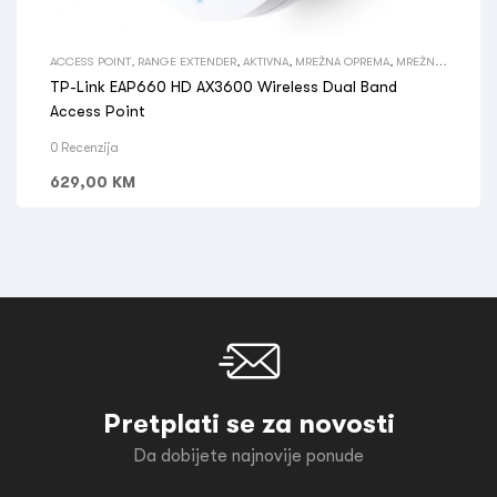
ACCESS POINT, RANGE EXTENDER
,
AKTIVNA
,
MREŽNA OPREMA
,
MREŽNA
OPREMA
TP-Link EAP660 HD AX3600 Wireless Dual Band
Access Point
0 Recenzija
629,00
KM
Pretplati se za novosti
Da dobijete najnovije ponude