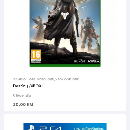
GAMING I IGRE
,
VIDEO IGRE
,
XBOX ONE IGRE
Destiny /XBOX1
0 Recenzija
20,00
KM