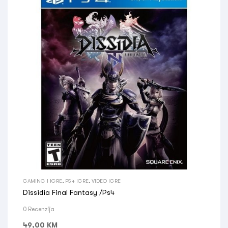
GAMING I IGRE
,
PS4 IGRE
,
VIDEO IGRE
Dissidia Final Fantasy /Ps4
0 Recenzija
49,00
KM