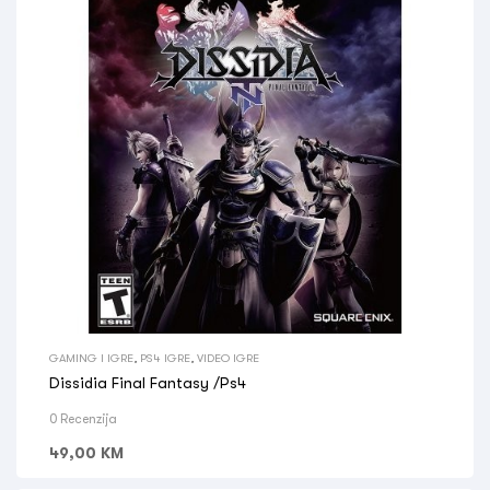
GAMING I IGRE
,
PS4 IGRE
,
VIDEO IGRE
Dissidia Final Fantasy /Ps4
0 Recenzija
49,00
KM