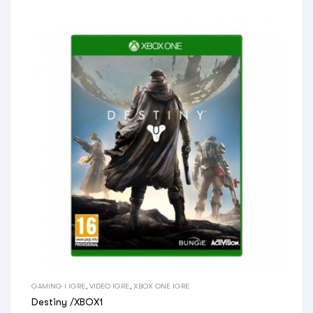
GAMING I IGRE
,
VIDEO IGRE
,
XBOX ONE IGRE
Destiny /XBOX1