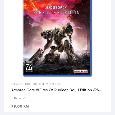
GAMING I IGRE
,
PS4 IGRE
,
VIDEO IGRE
Armored Core VI Fires Of Rubicon Day 1 Edition /PS4
0 Recenzija
79,00
KM