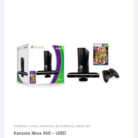
GAMING I IGRE
,
KONZOLE ZA IGRANJE
,
XBOX 360
Konzola Xbox 360 – USED