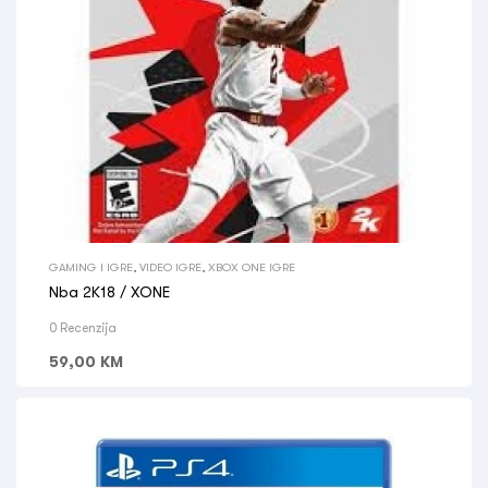
GAMING I IGRE
,
VIDEO IGRE
,
XBOX ONE IGRE
Nba 2K18 / XONE
0 Recenzija
59,00
KM