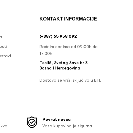
KONTAKT INFORMACIJE
(+387) 65 958 092
ja
osti
Radnim danima od 09:00h do
17:00h
ostavi
Teslić, Svetog Save br 3
Bosna i Hercegovina
Dostava se vrši isključivo u BIH.
Povrat novca
akva
Vaša kupovina je sigurna