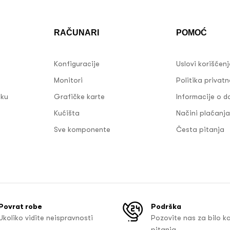
RAČUNARI
POMOĆ
Konfiguracije
Uslovi korišćen
Monitori
Politika privatn
sku
Grafičke karte
Informacije o d
Kućišta
Načini plaćanja
Sve komponente
Česta pitanja
Povrat robe
Podrška
Ukoliko vidite neispravnosti
Pozovite nas za bilo k
pitanja