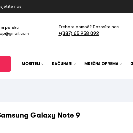
sjetite nas
Trebate pomoć? Pozovite nas
am poruku
+(387) 65 958 092
hop@gmail.com
MOBITELI
RAČUNARI
MREŽNA OPREMA
Samsung Galaxy Note 9