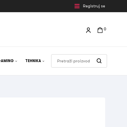
Registruj se
0
GAMING
TEHNIKA