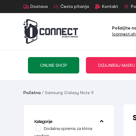
Dostava
Česta pitanja
Kontakt
Po
Pošaljite n
iconnect.s
ONLINE SHOP
DIZAJNIRAJ MASKU
Početna
/ Samsung Galaxy Note 9
Kategorije
Dodatna oprema za klima
uredjaje