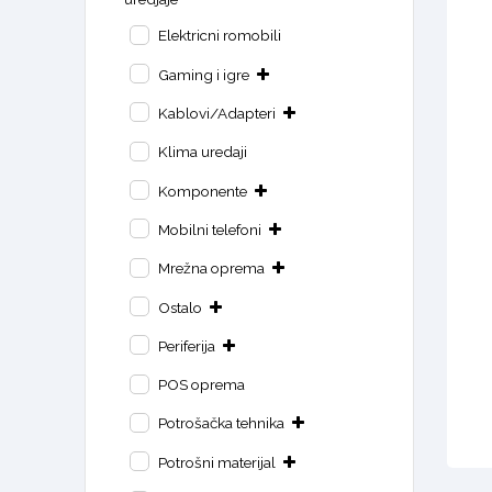
Elektricni romobili
Gaming i igre
Kablovi/Adapteri
Klima uredaji
Komponente
Mobilni telefoni
Mrežna oprema
Ostalo
Periferija
POS oprema
Potrošačka tehnika
Potrošni materijal