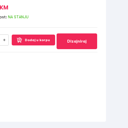
KM
ost:
NA STANJU
Dodaj u korpu
Dizajniraj