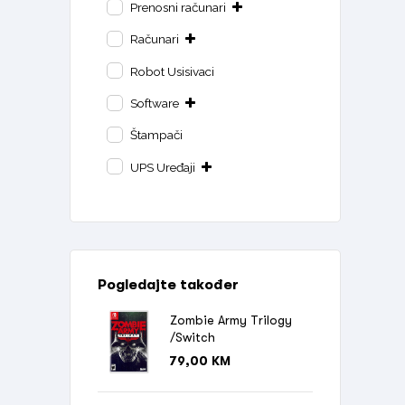
Prenosni računari
Računari
Robot Usisivaci
Software
Štampači
UPS Uređaji
Pogledajte također
Zombie Army Trilogy
/Switch
79,00
KM