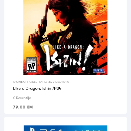
GAMING I IGRE
,
PS4 IGRE
,
VIDEO IGRE
Like a Dragon: Ishin /PS4
0 Recenzija
79,00
KM