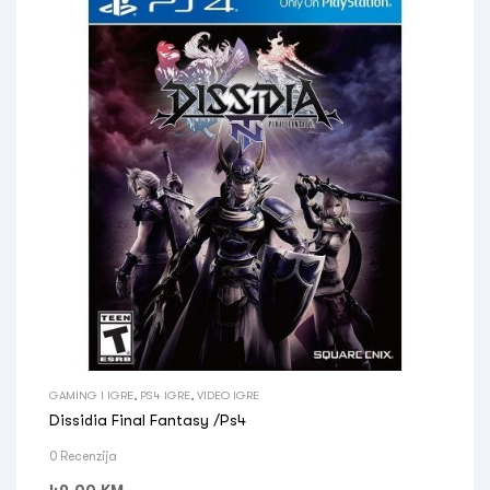
GAMING I IGRE
,
PS4 IGRE
,
VIDEO IGRE
Dissidia Final Fantasy /Ps4
0 Recenzija