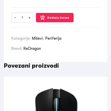
Dodaj u korpu
Kategorije:
Miševi
,
Periferija
Brend:
ReDragon
Povezani proizvodi