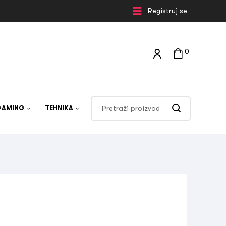
Registruj se
0
GAMING
TEHNIKA