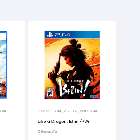
IGRE
GAMING I IGRE
,
PS4 IGRE
,
VIDEO IGRE
Like a Dragon: Ishin /PS4
0 Recenzija