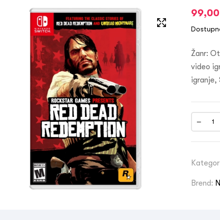
99,0
Dostupn
Žanr: Ot
video ig
igranje,
Kategor
Brend:
N