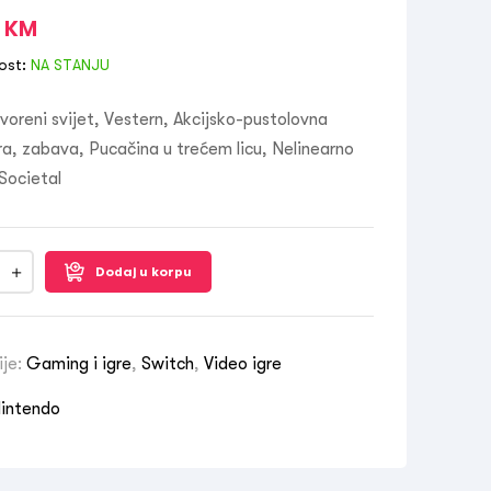
0
KM
ost:
NA STANJU
voreni svijet, Vestern, Akcijsko-pustolovna
ra, zabava, Pucačina u trećem licu, Nelinearno
 Societal
Dodaj u korpu
ije:
Gaming i igre
,
Switch
,
Video igre
intendo