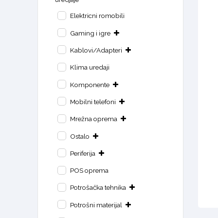
Elektricni romobili
Gaming i igre
Kablovi/Adapteri
Klima uredaji
Komponente
Mobilni telefoni
Mrežna oprema
Ostalo
Periferija
POS oprema
Potrošačka tehnika
Potrošni materijal