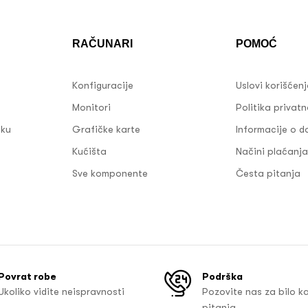
RAČUNARI
POMOĆ
Konfiguracije
Uslovi korišćen
Monitori
Politika privatn
sku
Grafičke karte
Informacije o d
Kućišta
Načini plaćanja
Sve komponente
Česta pitanja
Povrat robe
Podrška
Ukoliko vidite neispravnosti
Pozovite nas za bilo k
pitanja