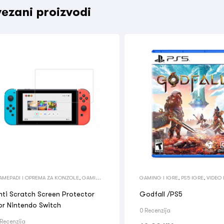
ezani proizvodi
AMEPADI I OPREMA ZA KONZOLE
,
GAMING
GAMING I IGRE
,
PS5 IGRE
,
VIDEO 
IGRE
,
OSTALO
nti Scratch Screen Protector
Godfall /PS5
or Nintendo Switch
0 Recenzija
 Recenzija