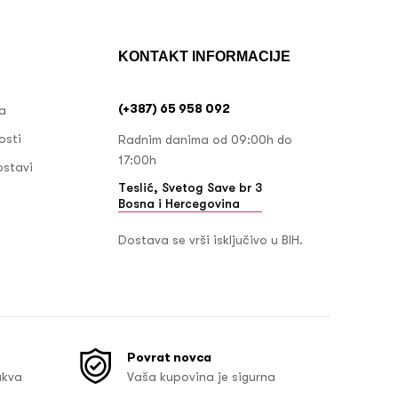
KONTAKT INFORMACIJE
(+387) 65 958 092
ja
osti
Radnim danima od 09:00h do
17:00h
ostavi
Teslić, Svetog Save br 3
Bosna i Hercegovina
Dostava se vrši isključivo u BIH.
Povrat novca
akva
Vaša kupovina je sigurna