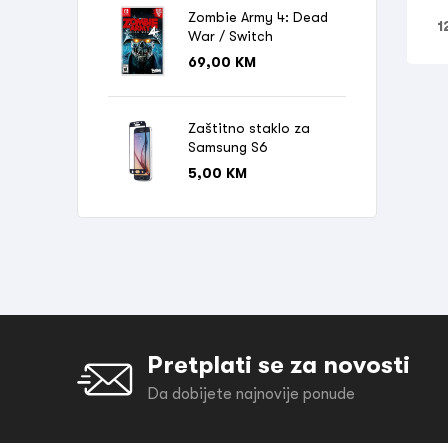
Zombie Army 4: Dead
1
War / Switch
69,00
KM
Zaštitno staklo za
Samsung S6
5,00
KM
Pretplati se za novosti
Da dobijete najnovije ponude