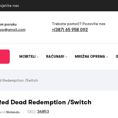
sjetite nas
Trebate pomoć? Pozovite nas
am poruku
+(387) 65 958 092
hop@gmail.com
MOBITELI
RAČUNARI
MREŽNA OPREMA
d Redemption /Switch
Red Dead Redemption /Switch
SKU:
36853
rend:
Nintendo