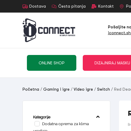
Dostava
Česta pitanja
Kontakt
Po
Pošaljite n
iconnect.s
ONLINE SHOP
DIZAJNIRAJ MASKU
Početna
/
Gaming i igre
/
Video igre
/
Switch
/ Red Dea
Kategorije
Dodatna oprema za klima
B
uredjaje