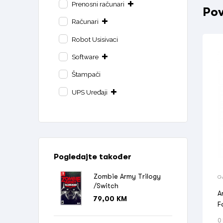
Prenosni računari
Pov
Računari
Robot Usisivaci
Software
Štampači
UPS Uređaji
Pogledajte također
Zombie Army Trilogy
G
I 
/Switch
A
79,00
KM
F
0